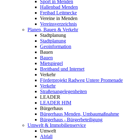
Sport in Menden
Hallenbad Menden
Freibad Leitmecke
Vereine in Menden
Vereinsverzeichnis
Planen, Bauen & Verkehr
Stadtplanung
Stadtplanung
Geoinformation
Bauen
Bauen
Mietspiegel
Breitband und Internet
Verkehr
Förderprojekt Radweg Untere Promenade
Verkehr
Straßenangelegenheiten
LEADER
LEADER HIM
Bürgerhaus
Bürgerhaus Menden, Umbaumaßnahme
Bürgerhaus - Bürgerbeteiligung
Umwelt & Immobilienservice
Umwelt
Abfall