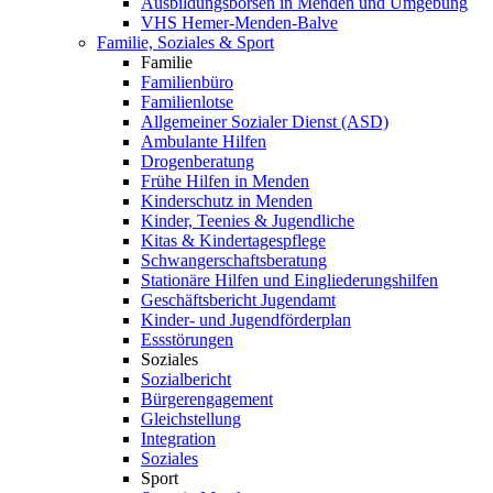
Ausbildungsbörsen in Menden und Umgebung
VHS Hemer-Menden-Balve
Familie, Soziales & Sport
Familie
Familienbüro
Familienlotse
Allgemeiner Sozialer Dienst (ASD)
Ambulante Hilfen
Drogenberatung
Frühe Hilfen in Menden
Kinderschutz in Menden
Kinder, Teenies & Jugendliche
Kitas & Kindertagespflege
Schwangerschaftsberatung
Stationäre Hilfen und Eingliederungshilfen
Geschäftsbericht Jugendamt
Kinder- und Jugendförderplan
Essstörungen
Soziales
Sozialbericht
Bürgerengagement
Gleichstellung
Integration
Soziales
Sport