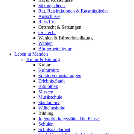
Rat & Ausschüsse
Sitzungsdienst
Rat, Ratsfraktionen & Ratsmitglieder
Ausschüsse
Rats-TV
Ortsrecht & Satzungen
Ortsrecht
Wahlen & Bürgerbeteiligung
Wahlen
Bürgerbeteiligung
Leben in Menden
Kultur & Bildung
Kultur
Kulturbüro
Sonderveranstaltungen
Erlebnis.Stadt
Bibliothek
Museen
Musikschule
Stadtarchiv
Wilhelmshöhe
Bildung
Jugendbildungsstätte 'Die Kluse'
Schulen
Schulsozialarbeit