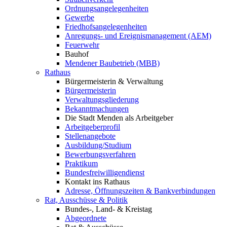
Ordnungsangelegenheiten
Gewerbe
Friedhofsangelegenheiten
Anregungs- und Ereignismanagement (AEM)
Feuerwehr
Bauhof
Mendener Baubetrieb (MBB)
Rathaus
Bürgermeisterin & Verwaltung
Bürgermeisterin
Verwaltungsgliederung
Bekanntmachungen
Die Stadt Menden als Arbeitgeber
Arbeitgeberprofil
Stellenangebote
Ausbildung/Studium
Bewerbungsverfahren
Praktikum
Bundesfreiwilligendienst
Kontakt ins Rathaus
Adresse, Öffnungszeiten & Bankverbindungen
Rat, Ausschüsse & Politik
Bundes-, Land- & Kreistag
Abgeordnete