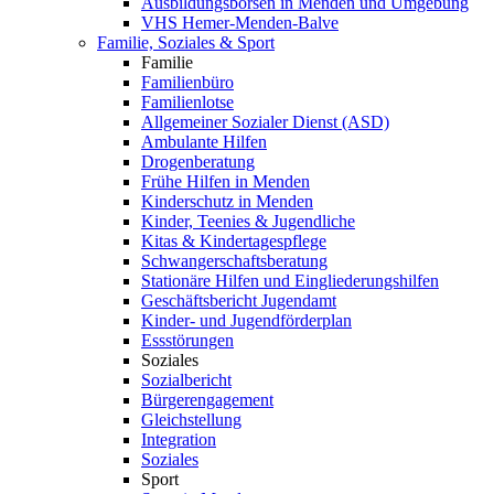
Ausbildungsbörsen in Menden und Umgebung
VHS Hemer-Menden-Balve
Familie, Soziales & Sport
Familie
Familienbüro
Familienlotse
Allgemeiner Sozialer Dienst (ASD)
Ambulante Hilfen
Drogenberatung
Frühe Hilfen in Menden
Kinderschutz in Menden
Kinder, Teenies & Jugendliche
Kitas & Kindertagespflege
Schwangerschaftsberatung
Stationäre Hilfen und Eingliederungshilfen
Geschäftsbericht Jugendamt
Kinder- und Jugendförderplan
Essstörungen
Soziales
Sozialbericht
Bürgerengagement
Gleichstellung
Integration
Soziales
Sport