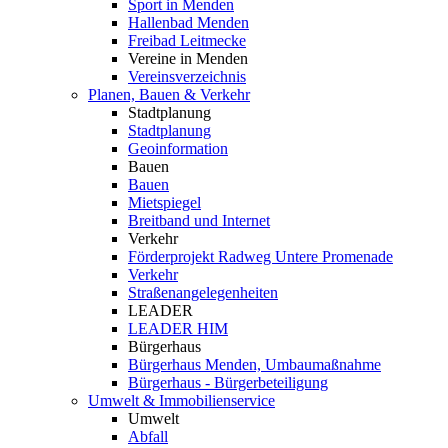
Sport in Menden
Hallenbad Menden
Freibad Leitmecke
Vereine in Menden
Vereinsverzeichnis
Planen, Bauen & Verkehr
Stadtplanung
Stadtplanung
Geoinformation
Bauen
Bauen
Mietspiegel
Breitband und Internet
Verkehr
Förderprojekt Radweg Untere Promenade
Verkehr
Straßenangelegenheiten
LEADER
LEADER HIM
Bürgerhaus
Bürgerhaus Menden, Umbaumaßnahme
Bürgerhaus - Bürgerbeteiligung
Umwelt & Immobilienservice
Umwelt
Abfall