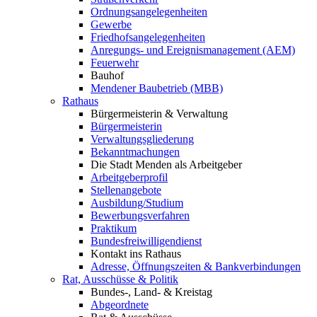
Ordnungsangelegenheiten
Gewerbe
Friedhofsangelegenheiten
Anregungs- und Ereignismanagement (AEM)
Feuerwehr
Bauhof
Mendener Baubetrieb (MBB)
Rathaus
Bürgermeisterin & Verwaltung
Bürgermeisterin
Verwaltungsgliederung
Bekanntmachungen
Die Stadt Menden als Arbeitgeber
Arbeitgeberprofil
Stellenangebote
Ausbildung/Studium
Bewerbungsverfahren
Praktikum
Bundesfreiwilligendienst
Kontakt ins Rathaus
Adresse, Öffnungszeiten & Bankverbindungen
Rat, Ausschüsse & Politik
Bundes-, Land- & Kreistag
Abgeordnete