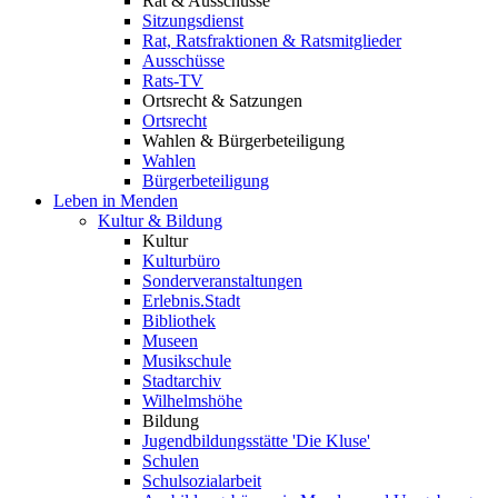
Rat & Ausschüsse
Sitzungsdienst
Rat, Ratsfraktionen & Ratsmitglieder
Ausschüsse
Rats-TV
Ortsrecht & Satzungen
Ortsrecht
Wahlen & Bürgerbeteiligung
Wahlen
Bürgerbeteiligung
Leben in Menden
Kultur & Bildung
Kultur
Kulturbüro
Sonderveranstaltungen
Erlebnis.Stadt
Bibliothek
Museen
Musikschule
Stadtarchiv
Wilhelmshöhe
Bildung
Jugendbildungsstätte 'Die Kluse'
Schulen
Schulsozialarbeit