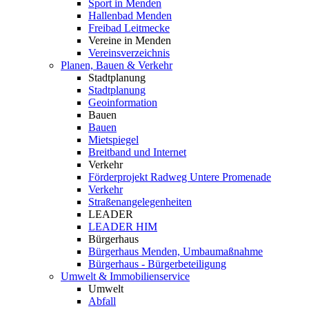
Sport in Menden
Hallenbad Menden
Freibad Leitmecke
Vereine in Menden
Vereinsverzeichnis
Planen, Bauen & Verkehr
Stadtplanung
Stadtplanung
Geoinformation
Bauen
Bauen
Mietspiegel
Breitband und Internet
Verkehr
Förderprojekt Radweg Untere Promenade
Verkehr
Straßenangelegenheiten
LEADER
LEADER HIM
Bürgerhaus
Bürgerhaus Menden, Umbaumaßnahme
Bürgerhaus - Bürgerbeteiligung
Umwelt & Immobilienservice
Umwelt
Abfall