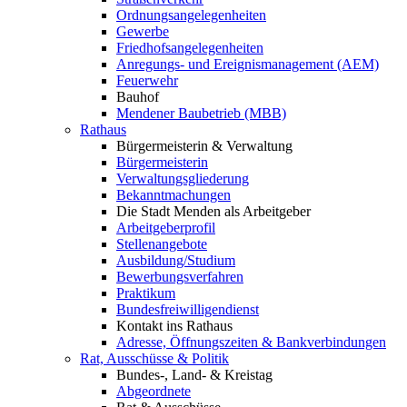
Ordnungsangelegenheiten
Gewerbe
Friedhofsangelegenheiten
Anregungs- und Ereignismanagement (AEM)
Feuerwehr
Bauhof
Mendener Baubetrieb (MBB)
Rathaus
Bürgermeisterin & Verwaltung
Bürgermeisterin
Verwaltungsgliederung
Bekanntmachungen
Die Stadt Menden als Arbeitgeber
Arbeitgeberprofil
Stellenangebote
Ausbildung/Studium
Bewerbungsverfahren
Praktikum
Bundesfreiwilligendienst
Kontakt ins Rathaus
Adresse, Öffnungszeiten & Bankverbindungen
Rat, Ausschüsse & Politik
Bundes-, Land- & Kreistag
Abgeordnete