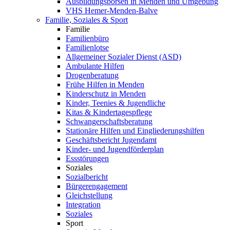
Ausbildungsbörsen in Menden und Umgebung
VHS Hemer-Menden-Balve
Familie, Soziales & Sport
Familie
Familienbüro
Familienlotse
Allgemeiner Sozialer Dienst (ASD)
Ambulante Hilfen
Drogenberatung
Frühe Hilfen in Menden
Kinderschutz in Menden
Kinder, Teenies & Jugendliche
Kitas & Kindertagespflege
Schwangerschaftsberatung
Stationäre Hilfen und Eingliederungshilfen
Geschäftsbericht Jugendamt
Kinder- und Jugendförderplan
Essstörungen
Soziales
Sozialbericht
Bürgerengagement
Gleichstellung
Integration
Soziales
Sport