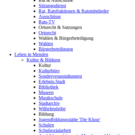
Rat & Ausschüsse
Sitzungsdienst
Rat, Ratsfraktionen & Ratsmitglieder
Ausschüsse
Rats-TV
Ortsrecht & Satzungen
Ortsrecht
Wahlen & Bürgerbeteiligung
Wahlen
Bürgerbeteiligung
Leben in Menden
Kultur & Bildung
Kultur
Kulturbüro
Sonderveranstaltungen
Erlebnis.Stadt
Bibliothek
Museen
Musikschule
Stadtarchiv
Wilhelmshöhe
Bildung
Jugendbildungsstätte 'Die Kluse'
Schulen
Schulsozialarbeit