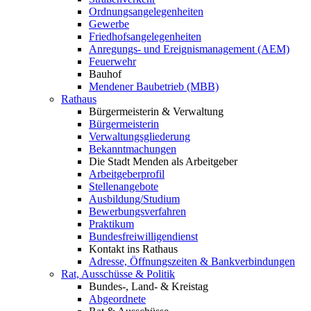
Ordnungsangelegenheiten
Gewerbe
Friedhofsangelegenheiten
Anregungs- und Ereignismanagement (AEM)
Feuerwehr
Bauhof
Mendener Baubetrieb (MBB)
Rathaus
Bürgermeisterin & Verwaltung
Bürgermeisterin
Verwaltungsgliederung
Bekanntmachungen
Die Stadt Menden als Arbeitgeber
Arbeitgeberprofil
Stellenangebote
Ausbildung/Studium
Bewerbungsverfahren
Praktikum
Bundesfreiwilligendienst
Kontakt ins Rathaus
Adresse, Öffnungszeiten & Bankverbindungen
Rat, Ausschüsse & Politik
Bundes-, Land- & Kreistag
Abgeordnete