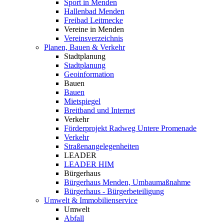
Sport in Menden
Hallenbad Menden
Freibad Leitmecke
Vereine in Menden
Vereinsverzeichnis
Planen, Bauen & Verkehr
Stadtplanung
Stadtplanung
Geoinformation
Bauen
Bauen
Mietspiegel
Breitband und Internet
Verkehr
Förderprojekt Radweg Untere Promenade
Verkehr
Straßenangelegenheiten
LEADER
LEADER HIM
Bürgerhaus
Bürgerhaus Menden, Umbaumaßnahme
Bürgerhaus - Bürgerbeteiligung
Umwelt & Immobilienservice
Umwelt
Abfall