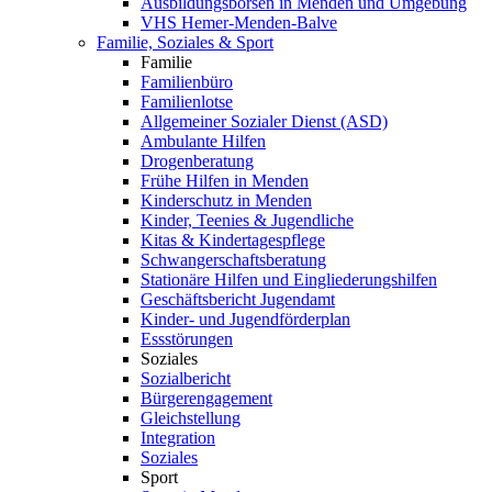
Ausbildungsbörsen in Menden und Umgebung
VHS Hemer-Menden-Balve
Familie, Soziales & Sport
Familie
Familienbüro
Familienlotse
Allgemeiner Sozialer Dienst (ASD)
Ambulante Hilfen
Drogenberatung
Frühe Hilfen in Menden
Kinderschutz in Menden
Kinder, Teenies & Jugendliche
Kitas & Kindertagespflege
Schwangerschaftsberatung
Stationäre Hilfen und Eingliederungshilfen
Geschäftsbericht Jugendamt
Kinder- und Jugendförderplan
Essstörungen
Soziales
Sozialbericht
Bürgerengagement
Gleichstellung
Integration
Soziales
Sport