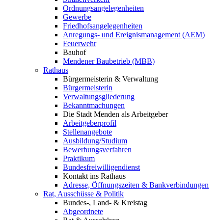
Ordnungsangelegenheiten
Gewerbe
Friedhofsangelegenheiten
Anregungs- und Ereignismanagement (AEM)
Feuerwehr
Bauhof
Mendener Baubetrieb (MBB)
Rathaus
Bürgermeisterin & Verwaltung
Bürgermeisterin
Verwaltungsgliederung
Bekanntmachungen
Die Stadt Menden als Arbeitgeber
Arbeitgeberprofil
Stellenangebote
Ausbildung/Studium
Bewerbungsverfahren
Praktikum
Bundesfreiwilligendienst
Kontakt ins Rathaus
Adresse, Öffnungszeiten & Bankverbindungen
Rat, Ausschüsse & Politik
Bundes-, Land- & Kreistag
Abgeordnete