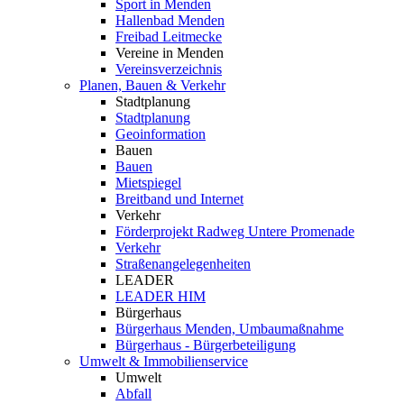
Sport in Menden
Hallenbad Menden
Freibad Leitmecke
Vereine in Menden
Vereinsverzeichnis
Planen, Bauen & Verkehr
Stadtplanung
Stadtplanung
Geoinformation
Bauen
Bauen
Mietspiegel
Breitband und Internet
Verkehr
Förderprojekt Radweg Untere Promenade
Verkehr
Straßenangelegenheiten
LEADER
LEADER HIM
Bürgerhaus
Bürgerhaus Menden, Umbaumaßnahme
Bürgerhaus - Bürgerbeteiligung
Umwelt & Immobilienservice
Umwelt
Abfall