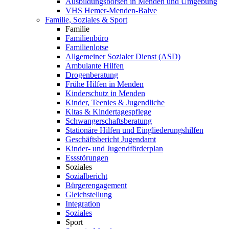
Ausbildungsbörsen in Menden und Umgebung
VHS Hemer-Menden-Balve
Familie, Soziales & Sport
Familie
Familienbüro
Familienlotse
Allgemeiner Sozialer Dienst (ASD)
Ambulante Hilfen
Drogenberatung
Frühe Hilfen in Menden
Kinderschutz in Menden
Kinder, Teenies & Jugendliche
Kitas & Kindertagespflege
Schwangerschaftsberatung
Stationäre Hilfen und Eingliederungshilfen
Geschäftsbericht Jugendamt
Kinder- und Jugendförderplan
Essstörungen
Soziales
Sozialbericht
Bürgerengagement
Gleichstellung
Integration
Soziales
Sport