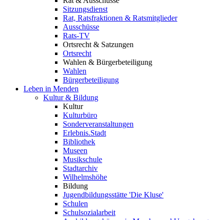
Rat & Ausschüsse
Sitzungsdienst
Rat, Ratsfraktionen & Ratsmitglieder
Ausschüsse
Rats-TV
Ortsrecht & Satzungen
Ortsrecht
Wahlen & Bürgerbeteiligung
Wahlen
Bürgerbeteiligung
Leben in Menden
Kultur & Bildung
Kultur
Kulturbüro
Sonderveranstaltungen
Erlebnis.Stadt
Bibliothek
Museen
Musikschule
Stadtarchiv
Wilhelmshöhe
Bildung
Jugendbildungsstätte 'Die Kluse'
Schulen
Schulsozialarbeit