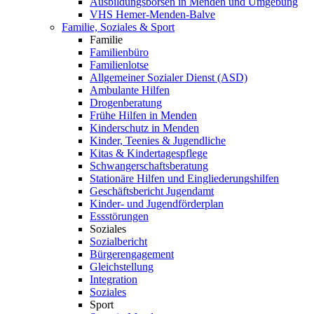
Ausbildungsbörsen in Menden und Umgebung
VHS Hemer-Menden-Balve
Familie, Soziales & Sport
Familie
Familienbüro
Familienlotse
Allgemeiner Sozialer Dienst (ASD)
Ambulante Hilfen
Drogenberatung
Frühe Hilfen in Menden
Kinderschutz in Menden
Kinder, Teenies & Jugendliche
Kitas & Kindertagespflege
Schwangerschaftsberatung
Stationäre Hilfen und Eingliederungshilfen
Geschäftsbericht Jugendamt
Kinder- und Jugendförderplan
Essstörungen
Soziales
Sozialbericht
Bürgerengagement
Gleichstellung
Integration
Soziales
Sport