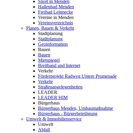
Sport in Menden
Hallenbad Menden
Freibad Leitmecke
Vereine in Menden
Vereinsverzeichnis
Planen, Bauen & Verkehr
Stadtplanung
Stadtplanung
Geoinformation
Bauen
Bauen
Mietspiegel
Breitband und Internet
Verkehr
Förderprojekt Radweg Untere Promenade
Verkehr
Straßenangelegenheiten
LEADER
LEADER HIM
Bürgerhaus
Bürgerhaus Menden, Umbaumaßnahme
Bürgerhaus - Bürgerbeteiligung
Umwelt & Immobilienservice
Umwelt
Abfall