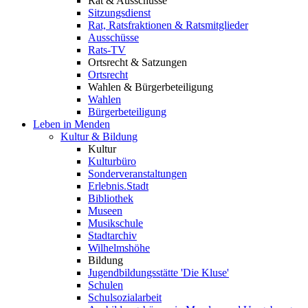
Rat & Ausschüsse
Sitzungsdienst
Rat, Ratsfraktionen & Ratsmitglieder
Ausschüsse
Rats-TV
Ortsrecht & Satzungen
Ortsrecht
Wahlen & Bürgerbeteiligung
Wahlen
Bürgerbeteiligung
Leben in Menden
Kultur & Bildung
Kultur
Kulturbüro
Sonderveranstaltungen
Erlebnis.Stadt
Bibliothek
Museen
Musikschule
Stadtarchiv
Wilhelmshöhe
Bildung
Jugendbildungsstätte 'Die Kluse'
Schulen
Schulsozialarbeit