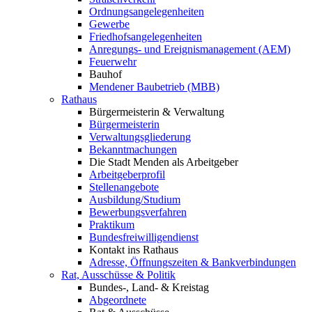
Ordnungsangelegenheiten
Gewerbe
Friedhofsangelegenheiten
Anregungs- und Ereignismanagement (AEM)
Feuerwehr
Bauhof
Mendener Baubetrieb (MBB)
Rathaus
Bürgermeisterin & Verwaltung
Bürgermeisterin
Verwaltungsgliederung
Bekanntmachungen
Die Stadt Menden als Arbeitgeber
Arbeitgeberprofil
Stellenangebote
Ausbildung/Studium
Bewerbungsverfahren
Praktikum
Bundesfreiwilligendienst
Kontakt ins Rathaus
Adresse, Öffnungszeiten & Bankverbindungen
Rat, Ausschüsse & Politik
Bundes-, Land- & Kreistag
Abgeordnete