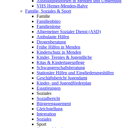
Ausbildungsbörsen in Menden und Umgebung
VHS Hemer-Menden-Balve
Familie, Soziales & Sport
Familie
Familienbüro
Familienlotse
Allgemeiner Sozialer Dienst (ASD)
Ambulante Hilfen
Drogenberatung
Frühe Hilfen in Menden
Kinderschutz in Menden
Kinder, Teenies & Jugendliche
Kitas & Kindertagespflege
Schwangerschaftsberatung
Stationäre Hilfen und Eingliederungshilfen
Geschäftsbericht Jugendamt
Kinder- und Jugendförderplan
Essstörungen
Soziales
Sozialbericht
Bürgerengagement
Gleichstellung
Integration
Soziales
Sport