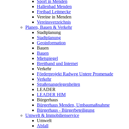
Sport in Menden
Hallenbad Menden
Freibad Leitmecke
Vereine in Menden
Vereinsverzeichnis
Planen, Bauen & Verkehr
Stadtplanung
Stadtplanung
Geoinformation
Bauen
Bauen
Mietspiegel
Breitband und Internet
Verkehr
Förderprojekt Radweg Untere Promenade
Verkehr
Straßenangelegenheiten
LEADER
LEADER HIM
Bürgerhaus
Bürgerhaus Menden, Umbaumaßnahme
Bürgerhaus - Bürgerbeteiligung
Umwelt & Immobilienservice
Umwelt
Abfall