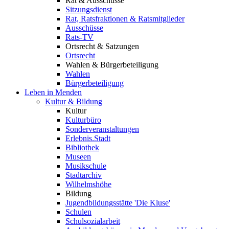
Rat & Ausschüsse
Sitzungsdienst
Rat, Ratsfraktionen & Ratsmitglieder
Ausschüsse
Rats-TV
Ortsrecht & Satzungen
Ortsrecht
Wahlen & Bürgerbeteiligung
Wahlen
Bürgerbeteiligung
Leben in Menden
Kultur & Bildung
Kultur
Kulturbüro
Sonderveranstaltungen
Erlebnis.Stadt
Bibliothek
Museen
Musikschule
Stadtarchiv
Wilhelmshöhe
Bildung
Jugendbildungsstätte 'Die Kluse'
Schulen
Schulsozialarbeit