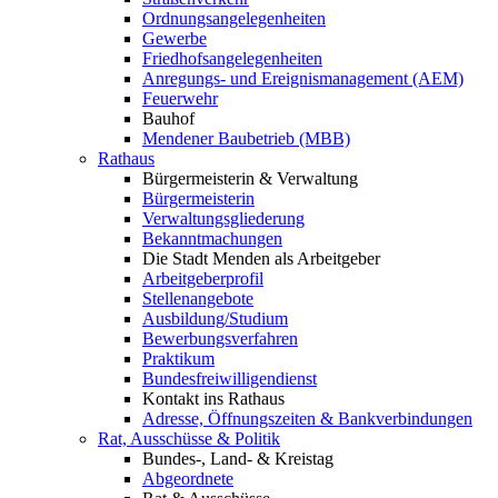
Ordnungsangelegenheiten
Gewerbe
Friedhofsangelegenheiten
Anregungs- und Ereignismanagement (AEM)
Feuerwehr
Bauhof
Mendener Baubetrieb (MBB)
Rathaus
Bürgermeisterin & Verwaltung
Bürgermeisterin
Verwaltungsgliederung
Bekanntmachungen
Die Stadt Menden als Arbeitgeber
Arbeitgeberprofil
Stellenangebote
Ausbildung/Studium
Bewerbungsverfahren
Praktikum
Bundesfreiwilligendienst
Kontakt ins Rathaus
Adresse, Öffnungszeiten & Bankverbindungen
Rat, Ausschüsse & Politik
Bundes-, Land- & Kreistag
Abgeordnete