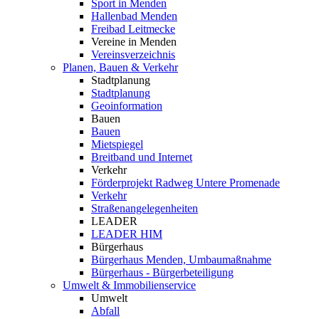
Sport in Menden
Hallenbad Menden
Freibad Leitmecke
Vereine in Menden
Vereinsverzeichnis
Planen, Bauen & Verkehr
Stadtplanung
Stadtplanung
Geoinformation
Bauen
Bauen
Mietspiegel
Breitband und Internet
Verkehr
Förderprojekt Radweg Untere Promenade
Verkehr
Straßenangelegenheiten
LEADER
LEADER HIM
Bürgerhaus
Bürgerhaus Menden, Umbaumaßnahme
Bürgerhaus - Bürgerbeteiligung
Umwelt & Immobilienservice
Umwelt
Abfall