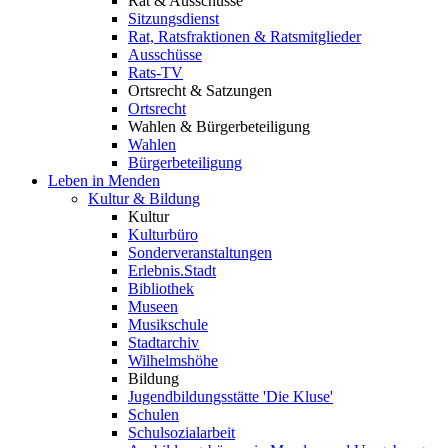
Rat & Ausschüsse
Sitzungsdienst
Rat, Ratsfraktionen & Ratsmitglieder
Ausschüsse
Rats-TV
Ortsrecht & Satzungen
Ortsrecht
Wahlen & Bürgerbeteiligung
Wahlen
Bürgerbeteiligung
Leben in Menden
Kultur & Bildung
Kultur
Kulturbüro
Sonderveranstaltungen
Erlebnis.Stadt
Bibliothek
Museen
Musikschule
Stadtarchiv
Wilhelmshöhe
Bildung
Jugendbildungsstätte 'Die Kluse'
Schulen
Schulsozialarbeit