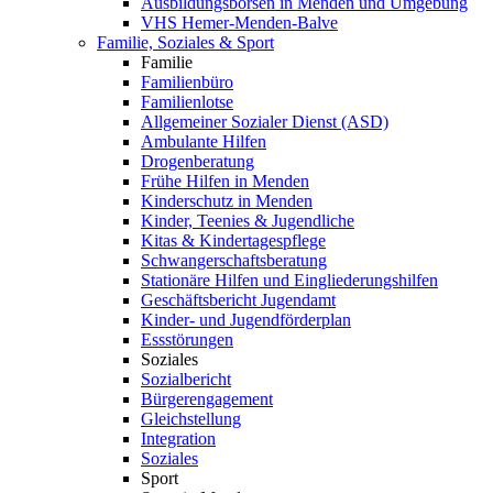
Ausbildungsbörsen in Menden und Umgebung
VHS Hemer-Menden-Balve
Familie, Soziales & Sport
Familie
Familienbüro
Familienlotse
Allgemeiner Sozialer Dienst (ASD)
Ambulante Hilfen
Drogenberatung
Frühe Hilfen in Menden
Kinderschutz in Menden
Kinder, Teenies & Jugendliche
Kitas & Kindertagespflege
Schwangerschaftsberatung
Stationäre Hilfen und Eingliederungshilfen
Geschäftsbericht Jugendamt
Kinder- und Jugendförderplan
Essstörungen
Soziales
Sozialbericht
Bürgerengagement
Gleichstellung
Integration
Soziales
Sport