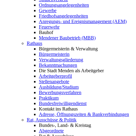
Ordnungsangelegenheiten
Gewerbe
Friedhofsangelegenheiten
Anregungs- und Ereignismanagement (AEM)
Feuerwehr
Bauhof
Mendener Baubetrieb (MBB)
Rathaus
Bürgermeisterin & Verwaltung
Bürgermeisterin
Verwaltungsgliederung
Bekanntmachungen
Die Stadt Menden als Arbeitgeber
Arbeitgeberprofil
Stellenangebote
Ausbildung/Studium
Bewerbungsverfahren
Praktikum
Bundesfreiwilligendienst
Kontakt ins Rathaus
Adresse, Öffnungszeiten & Bankverbindungen
Rat, Ausschüsse & Politik
Bundes-, Land- & Kreistag
Abgeordnete