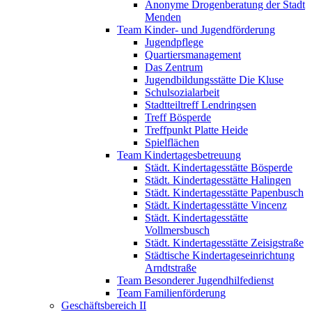
Anonyme Drogenberatung der Stadt
Menden
Team Kinder- und Jugendförderung
Jugendpflege
Quartiersmanagement
Das Zentrum
Jugendbildungsstätte Die Kluse
Schulsozialarbeit
Stadtteiltreff Lendringsen
Treff Bösperde
Treffpunkt Platte Heide
Spielflächen
Team Kindertagesbetreuung
Städt. Kindertagesstätte Bösperde
Städt. Kindertagesstätte Halingen
Städt. Kindertagesstätte Papenbusch
Städt. Kindertagesstätte Vincenz
Städt. Kindertagesstätte
Vollmersbusch
Städt. Kindertagesstätte Zeisigstraße
Städtische Kindertageseinrichtung
Arndtstraße
Team Besonderer Jugendhilfedienst
Team Familienförderung
Geschäftsbereich II