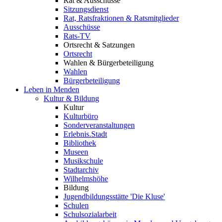
Rat & Ausschüsse
Sitzungsdienst
Rat, Ratsfraktionen & Ratsmitglieder
Ausschüsse
Rats-TV
Ortsrecht & Satzungen
Ortsrecht
Wahlen & Bürgerbeteiligung
Wahlen
Bürgerbeteiligung
Leben in Menden
Kultur & Bildung
Kultur
Kulturbüro
Sonderveranstaltungen
Erlebnis.Stadt
Bibliothek
Museen
Musikschule
Stadtarchiv
Wilhelmshöhe
Bildung
Jugendbildungsstätte 'Die Kluse'
Schulen
Schulsozialarbeit