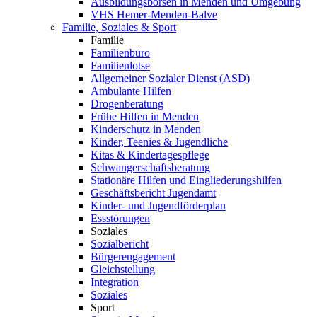
Ausbildungsbörsen in Menden und Umgebung
VHS Hemer-Menden-Balve
Familie, Soziales & Sport
Familie
Familienbüro
Familienlotse
Allgemeiner Sozialer Dienst (ASD)
Ambulante Hilfen
Drogenberatung
Frühe Hilfen in Menden
Kinderschutz in Menden
Kinder, Teenies & Jugendliche
Kitas & Kindertagespflege
Schwangerschaftsberatung
Stationäre Hilfen und Eingliederungshilfen
Geschäftsbericht Jugendamt
Kinder- und Jugendförderplan
Essstörungen
Soziales
Sozialbericht
Bürgerengagement
Gleichstellung
Integration
Soziales
Sport