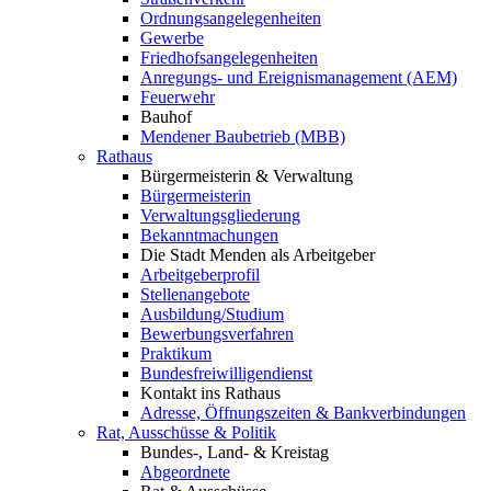
Ordnungsangelegenheiten
Gewerbe
Friedhofsangelegenheiten
Anregungs- und Ereignismanagement (AEM)
Feuerwehr
Bauhof
Mendener Baubetrieb (MBB)
Rathaus
Bürgermeisterin & Verwaltung
Bürgermeisterin
Verwaltungsgliederung
Bekanntmachungen
Die Stadt Menden als Arbeitgeber
Arbeitgeberprofil
Stellenangebote
Ausbildung/Studium
Bewerbungsverfahren
Praktikum
Bundesfreiwilligendienst
Kontakt ins Rathaus
Adresse, Öffnungszeiten & Bankverbindungen
Rat, Ausschüsse & Politik
Bundes-, Land- & Kreistag
Abgeordnete