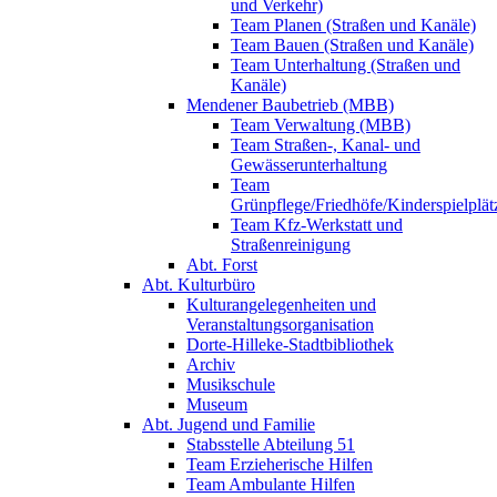
und Verkehr)
Team Planen (Straßen und Kanäle)
Team Bauen (Straßen und Kanäle)
Team Unterhaltung (Straßen und
Kanäle)
Mendener Baubetrieb (MBB)
Team Verwaltung (MBB)
Team Straßen-, Kanal- und
Gewässerunterhaltung
Team
Grünpflege/Friedhöfe/Kinderspielplät
Team Kfz-Werkstatt und
Straßenreinigung
Abt. Forst
Abt. Kulturbüro
Kulturangelegenheiten und
Veranstaltungsorganisation
Dorte-Hilleke-Stadtbibliothek
Archiv
Musikschule
Museum
Abt. Jugend und Familie
Stabsstelle Abteilung 51
Team Erzieherische Hilfen
Team Ambulante Hilfen