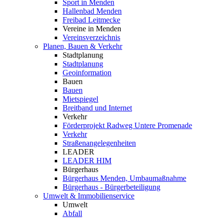
Sport in Menden
Hallenbad Menden
Freibad Leitmecke
Vereine in Menden
Vereinsverzeichnis
Planen, Bauen & Verkehr
Stadtplanung
Stadtplanung
Geoinformation
Bauen
Bauen
Mietspiegel
Breitband und Internet
Verkehr
Förderprojekt Radweg Untere Promenade
Verkehr
Straßenangelegenheiten
LEADER
LEADER HIM
Bürgerhaus
Bürgerhaus Menden, Umbaumaßnahme
Bürgerhaus - Bürgerbeteiligung
Umwelt & Immobilienservice
Umwelt
Abfall