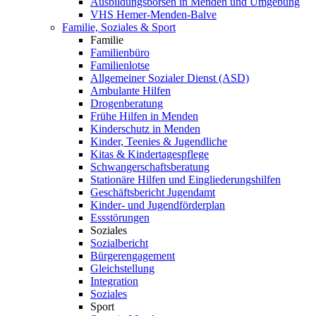
Ausbildungsbörsen in Menden und Umgebung
VHS Hemer-Menden-Balve
Familie, Soziales & Sport
Familie
Familienbüro
Familienlotse
Allgemeiner Sozialer Dienst (ASD)
Ambulante Hilfen
Drogenberatung
Frühe Hilfen in Menden
Kinderschutz in Menden
Kinder, Teenies & Jugendliche
Kitas & Kindertagespflege
Schwangerschaftsberatung
Stationäre Hilfen und Eingliederungshilfen
Geschäftsbericht Jugendamt
Kinder- und Jugendförderplan
Essstörungen
Soziales
Sozialbericht
Bürgerengagement
Gleichstellung
Integration
Soziales
Sport