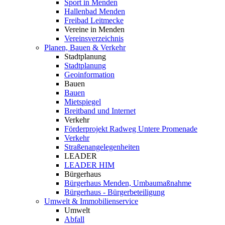
Sport in Menden
Hallenbad Menden
Freibad Leitmecke
Vereine in Menden
Vereinsverzeichnis
Planen, Bauen & Verkehr
Stadtplanung
Stadtplanung
Geoinformation
Bauen
Bauen
Mietspiegel
Breitband und Internet
Verkehr
Förderprojekt Radweg Untere Promenade
Verkehr
Straßenangelegenheiten
LEADER
LEADER HIM
Bürgerhaus
Bürgerhaus Menden, Umbaumaßnahme
Bürgerhaus - Bürgerbeteiligung
Umwelt & Immobilienservice
Umwelt
Abfall