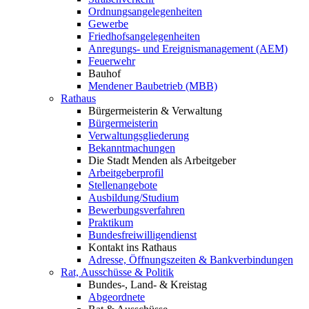
Ordnungsangelegenheiten
Gewerbe
Friedhofsangelegenheiten
Anregungs- und Ereignismanagement (AEM)
Feuerwehr
Bauhof
Mendener Baubetrieb (MBB)
Rathaus
Bürgermeisterin & Verwaltung
Bürgermeisterin
Verwaltungsgliederung
Bekanntmachungen
Die Stadt Menden als Arbeitgeber
Arbeitgeberprofil
Stellenangebote
Ausbildung/Studium
Bewerbungsverfahren
Praktikum
Bundesfreiwilligendienst
Kontakt ins Rathaus
Adresse, Öffnungszeiten & Bankverbindungen
Rat, Ausschüsse & Politik
Bundes-, Land- & Kreistag
Abgeordnete