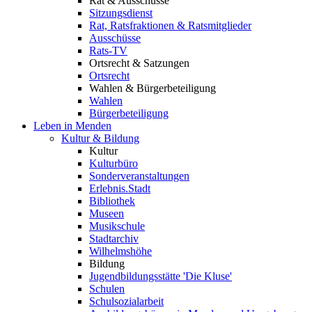
Rat & Ausschüsse
Sitzungsdienst
Rat, Ratsfraktionen & Ratsmitglieder
Ausschüsse
Rats-TV
Ortsrecht & Satzungen
Ortsrecht
Wahlen & Bürgerbeteiligung
Wahlen
Bürgerbeteiligung
Leben in Menden
Kultur & Bildung
Kultur
Kulturbüro
Sonderveranstaltungen
Erlebnis.Stadt
Bibliothek
Museen
Musikschule
Stadtarchiv
Wilhelmshöhe
Bildung
Jugendbildungsstätte 'Die Kluse'
Schulen
Schulsozialarbeit