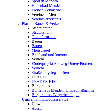
Sport in Menden
Hallenbad Menden
Freibad Leitmecke
Vereine in Menden
Vereinsverzeichnis
Planen, Bauen & Verkehr
Stadtplanung
Stadtplanung
Geoinformation
Bauen
Bauen
Mietspiegel
Breitband und Internet
Verkehr
Förderprojekt Radweg Untere Promenade
Verkehr
Straßenangelegenheiten
LEADER
LEADER HIM
Bürgerhaus
Bürgerhaus Menden, Umbaumaßnahme
Bürgerhaus - Bürgerbeteiligung
Umwelt & Immobilienservice
Umwelt
Abfall