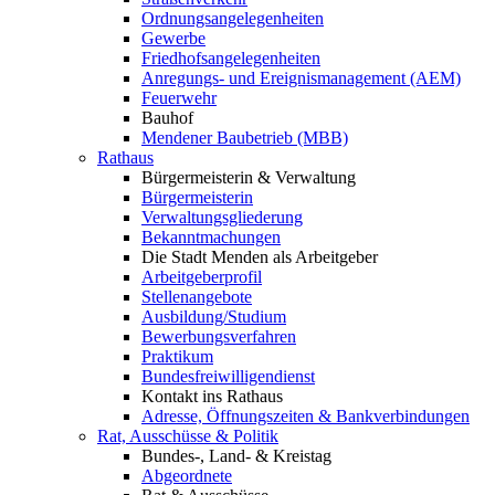
Ordnungsangelegenheiten
Gewerbe
Friedhofsangelegenheiten
Anregungs- und Ereignismanagement (AEM)
Feuerwehr
Bauhof
Mendener Baubetrieb (MBB)
Rathaus
Bürgermeisterin & Verwaltung
Bürgermeisterin
Verwaltungsgliederung
Bekanntmachungen
Die Stadt Menden als Arbeitgeber
Arbeitgeberprofil
Stellenangebote
Ausbildung/Studium
Bewerbungsverfahren
Praktikum
Bundesfreiwilligendienst
Kontakt ins Rathaus
Adresse, Öffnungszeiten & Bankverbindungen
Rat, Ausschüsse & Politik
Bundes-, Land- & Kreistag
Abgeordnete