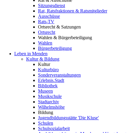
Rat & Ausschüsse
Sitzungsdienst
Rat, Ratsfraktionen & Ratsmitglieder
Ausschüsse
Rats-TV
Ortsrecht & Satzungen
Ortsrecht
Wahlen & Bürgerbeteiligung
Wahlen
Bürgerbeteiligung
Leben in Menden
Kultur & Bildung
Kultur
Kulturbüro
Sonderveranstaltungen
Erlebnis.Stadt
Bibliothek
Museen
Musikschule
Stadtarchiv
Wilhelmshöhe
Bildung
Jugendbildungsstätte 'Die Kluse'
Schulen
Schulsozialarbeit