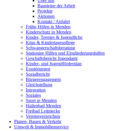
Über uns
Bausteine der Arbeit
Projekte
Aktionen
Kontakt / Anfahrt
Frühe Hilfen in Menden
Kinderschutz in Menden
Kinder, Teenies & Jugendliche
Kitas & Kindertagespflege
Schwangerschaftsberatung
Stationäre Hilfen und Eingliederungshilfen
Geschäftsbericht Jugendamt
Kinder- und Jugendförderplan
Essstörungen
Sozialbericht
Bürgerengagement
Gleichstellung
Integration
Soziales
Sport in Menden
Hallenbad Menden
Freibad Leitmecke
Vereinsverzeichnis
Planen, Bauen & Verkehr
Umwelt & Immobilienservice