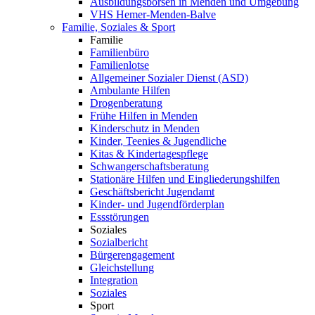
Ausbildungsbörsen in Menden und Umgebung
VHS Hemer-Menden-Balve
Familie, Soziales & Sport
Familie
Familienbüro
Familienlotse
Allgemeiner Sozialer Dienst (ASD)
Ambulante Hilfen
Drogenberatung
Frühe Hilfen in Menden
Kinderschutz in Menden
Kinder, Teenies & Jugendliche
Kitas & Kindertagespflege
Schwangerschaftsberatung
Stationäre Hilfen und Eingliederungshilfen
Geschäftsbericht Jugendamt
Kinder- und Jugendförderplan
Essstörungen
Soziales
Sozialbericht
Bürgerengagement
Gleichstellung
Integration
Soziales
Sport