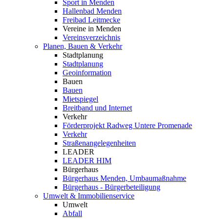
Sport in Menden
Hallenbad Menden
Freibad Leitmecke
Vereine in Menden
Vereinsverzeichnis
Planen, Bauen & Verkehr
Stadtplanung
Stadtplanung
Geoinformation
Bauen
Bauen
Mietspiegel
Breitband und Internet
Verkehr
Förderprojekt Radweg Untere Promenade
Verkehr
Straßenangelegenheiten
LEADER
LEADER HIM
Bürgerhaus
Bürgerhaus Menden, Umbaumaßnahme
Bürgerhaus - Bürgerbeteiligung
Umwelt & Immobilienservice
Umwelt
Abfall