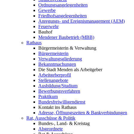
Ordnungsangelegenheiten
Gewerbe
Friedhofsangelegenheiten
Anregungs- und Ereignismanagement (AEM)
Feuerwehr
Bauhof
Mendener Baubetrieb (MBB)
Rathaus
Bürgermeisterin & Verwaltung
Bürgermeisterin
Verwaltungsgliederung
Bekanntmachungen
Die Stadt Menden als Arbeitgeber
Arbeitgeberprofil
Stellenangebote
Ausbildung/Studium
Bewerbungsverfahren
Praktikum
Bundesfreiwilligendienst
Kontakt ins Rathaus
Adresse, Öffnungszeiten & Bankverbindungen
Rat, Ausschüsse & Politik
Bundes-, Land- & Kreistag
Abgeordnete