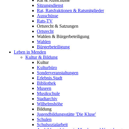
Rat & Ausschüsse
Sitzungsdienst
Rat, Ratsfraktionen & Ratsmitglieder
Ausschüsse
Rats-TV
Ortsrecht & Satzungen
Ortsrecht
Wahlen & Bürgerbeteiligung
Wahlen
Bürgerbeteiligung
Leben in Menden
Kultur & Bildung
Kultur
Kulturbüro
Sonderveranstaltungen
Erlebnis.Stadt
Bibliothek
Museen
Musikschule
Stadtarchiv
Wilhelmshöhe
Bildung
Jugendbildungsstätte 'Die Kluse'
Schulen
Schulsozialarbeit