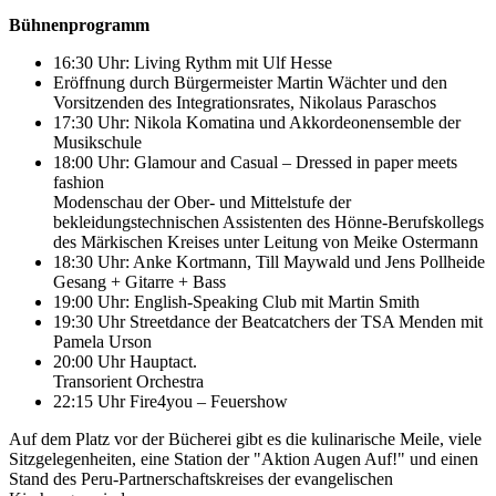
Bühnenprogramm
16:30 Uhr: Living Rythm mit Ulf Hesse
Eröffnung durch Bürgermeister Martin Wächter und den
Vorsitzenden des Integrationsrates, Nikolaus Paraschos
17:30 Uhr: Nikola Komatina und Akkordeonensemble der
Musikschule
18:00 Uhr: Glamour and Casual – Dressed in paper meets
fashion
Modenschau der Ober- und Mittelstufe der
bekleidungstechnischen Assistenten des Hönne-Berufskollegs
des Märkischen Kreises unter Leitung von Meike Ostermann
18:30 Uhr: Anke Kortmann, Till Maywald und Jens Pollheide
Gesang + Gitarre + Bass
19:00 Uhr: English-Speaking Club mit Martin Smith
19:30 Uhr Streetdance der Beatcatchers der TSA Menden mit
Pamela Urson
20:00 Uhr Hauptact.
Transorient Orchestra
22:15 Uhr Fire4you – Feuershow
Auf dem Platz vor der Bücherei gibt es die kulinarische Meile, viele
Sitzgelegenheiten, eine Station der "Aktion Augen Auf!" und einen
Stand des Peru-Partnerschaftskreises der evangelischen