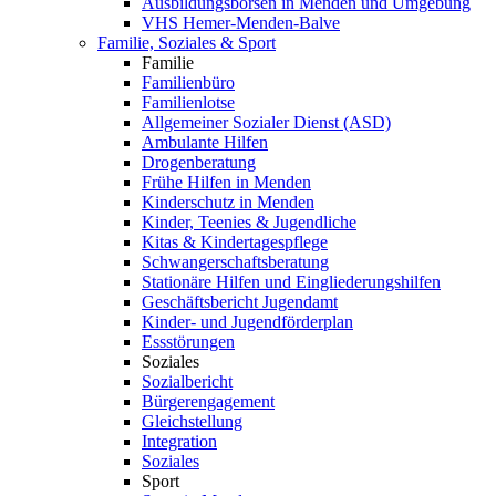
Ausbildungsbörsen in Menden und Umgebung
VHS Hemer-Menden-Balve
Familie, Soziales & Sport
Familie
Familienbüro
Familienlotse
Allgemeiner Sozialer Dienst (ASD)
Ambulante Hilfen
Drogenberatung
Frühe Hilfen in Menden
Kinderschutz in Menden
Kinder, Teenies & Jugendliche
Kitas & Kindertagespflege
Schwangerschaftsberatung
Stationäre Hilfen und Eingliederungshilfen
Geschäftsbericht Jugendamt
Kinder- und Jugendförderplan
Essstörungen
Soziales
Sozialbericht
Bürgerengagement
Gleichstellung
Integration
Soziales
Sport