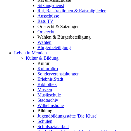
Rat & Ausschüsse
Sitzungsdienst
Rat, Ratsfraktionen & Ratsmitglieder
Ausschüsse
Rats-TV
Ortsrecht & Satzungen
Ortsrecht
Wahlen & Bürgerbeteiligung
Wahlen
Bürgerbeteiligung
Leben in Menden
Kultur & Bildung
Kultur
Kulturbüro
Sonderveranstaltungen
Erlebnis.Stadt
Bibliothek
Museen
Musikschule
Stadtarchiv
Wilhelmshöhe
Bildung
Jugendbildungsstätte 'Die Kluse'
Schulen
Schulsozialarbeit