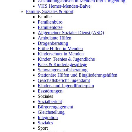
Ausbildungsbörsen in Menden und Umgebung
VHS Hemer-Menden-Balve
Familie, Soziales & Sport
Familie
Familienbüro
Familienlotse
Allgemeiner Sozialer Dienst (ASD)
Ambulante Hilfen
Drogenberatung
Frühe Hilfen in Menden
Kinderschutz in Menden
Kinder, Teenies & Jugendliche
Kitas & Kindertagespflege
Schwangerschaftsberatung
Stationäre Hilfen und Eingliederungshilfen
Geschäftsbericht Jugendamt
Kinder- und Jugendförderplan
Essstörungen
Soziales
Sozialbericht
Bürgerengagement
Gleichstellung
Integration
Soziales
Sport