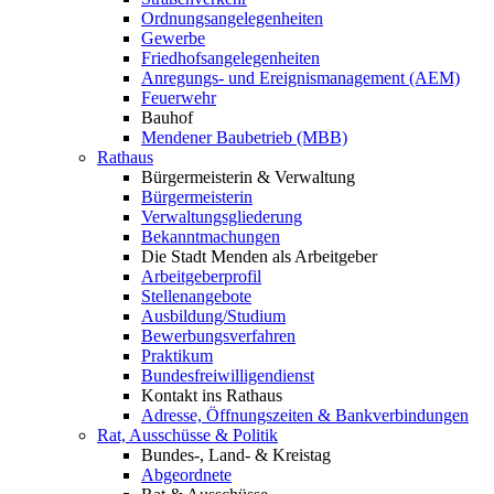
Ordnungsangelegenheiten
Gewerbe
Friedhofsangelegenheiten
Anregungs- und Ereignismanagement (AEM)
Feuerwehr
Bauhof
Mendener Baubetrieb (MBB)
Rathaus
Bürgermeisterin & Verwaltung
Bürgermeisterin
Verwaltungsgliederung
Bekanntmachungen
Die Stadt Menden als Arbeitgeber
Arbeitgeberprofil
Stellenangebote
Ausbildung/Studium
Bewerbungsverfahren
Praktikum
Bundesfreiwilligendienst
Kontakt ins Rathaus
Adresse, Öffnungszeiten & Bankverbindungen
Rat, Ausschüsse & Politik
Bundes-, Land- & Kreistag
Abgeordnete