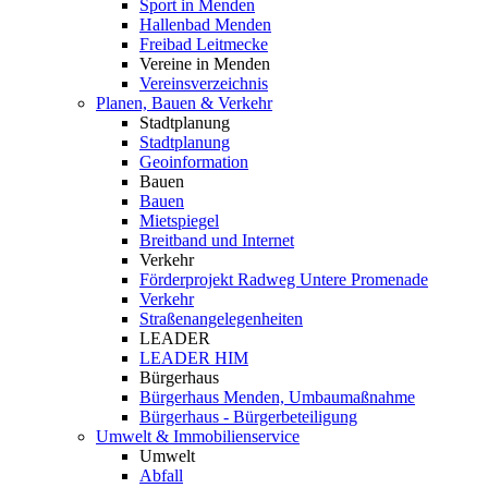
Sport in Menden
Hallenbad Menden
Freibad Leitmecke
Vereine in Menden
Vereinsverzeichnis
Planen, Bauen & Verkehr
Stadtplanung
Stadtplanung
Geoinformation
Bauen
Bauen
Mietspiegel
Breitband und Internet
Verkehr
Förderprojekt Radweg Untere Promenade
Verkehr
Straßenangelegenheiten
LEADER
LEADER HIM
Bürgerhaus
Bürgerhaus Menden, Umbaumaßnahme
Bürgerhaus - Bürgerbeteiligung
Umwelt & Immobilienservice
Umwelt
Abfall