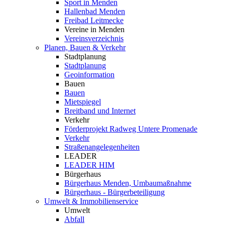
Sport in Menden
Hallenbad Menden
Freibad Leitmecke
Vereine in Menden
Vereinsverzeichnis
Planen, Bauen & Verkehr
Stadtplanung
Stadtplanung
Geoinformation
Bauen
Bauen
Mietspiegel
Breitband und Internet
Verkehr
Förderprojekt Radweg Untere Promenade
Verkehr
Straßenangelegenheiten
LEADER
LEADER HIM
Bürgerhaus
Bürgerhaus Menden, Umbaumaßnahme
Bürgerhaus - Bürgerbeteiligung
Umwelt & Immobilienservice
Umwelt
Abfall