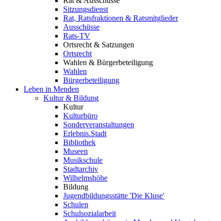
Rat & Ausschüsse
Sitzungsdienst
Rat, Ratsfraktionen & Ratsmitglieder
Ausschüsse
Rats-TV
Ortsrecht & Satzungen
Ortsrecht
Wahlen & Bürgerbeteiligung
Wahlen
Bürgerbeteiligung
Leben in Menden
Kultur & Bildung
Kultur
Kulturbüro
Sonderveranstaltungen
Erlebnis.Stadt
Bibliothek
Museen
Musikschule
Stadtarchiv
Wilhelmshöhe
Bildung
Jugendbildungsstätte 'Die Kluse'
Schulen
Schulsozialarbeit