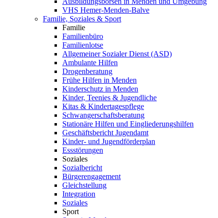
Ausbildungsbörsen in Menden und Umgebung
VHS Hemer-Menden-Balve
Familie, Soziales & Sport
Familie
Familienbüro
Familienlotse
Allgemeiner Sozialer Dienst (ASD)
Ambulante Hilfen
Drogenberatung
Frühe Hilfen in Menden
Kinderschutz in Menden
Kinder, Teenies & Jugendliche
Kitas & Kindertagespflege
Schwangerschaftsberatung
Stationäre Hilfen und Eingliederungshilfen
Geschäftsbericht Jugendamt
Kinder- und Jugendförderplan
Essstörungen
Soziales
Sozialbericht
Bürgerengagement
Gleichstellung
Integration
Soziales
Sport