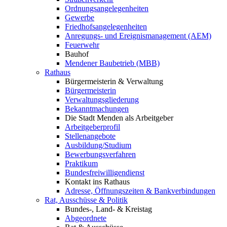
Ordnungsangelegenheiten
Gewerbe
Friedhofsangelegenheiten
Anregungs- und Ereignismanagement (AEM)
Feuerwehr
Bauhof
Mendener Baubetrieb (MBB)
Rathaus
Bürgermeisterin & Verwaltung
Bürgermeisterin
Verwaltungsgliederung
Bekanntmachungen
Die Stadt Menden als Arbeitgeber
Arbeitgeberprofil
Stellenangebote
Ausbildung/Studium
Bewerbungsverfahren
Praktikum
Bundesfreiwilligendienst
Kontakt ins Rathaus
Adresse, Öffnungszeiten & Bankverbindungen
Rat, Ausschüsse & Politik
Bundes-, Land- & Kreistag
Abgeordnete