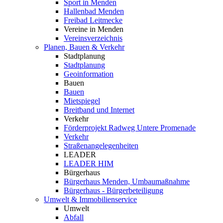
Sport in Menden
Hallenbad Menden
Freibad Leitmecke
Vereine in Menden
Vereinsverzeichnis
Planen, Bauen & Verkehr
Stadtplanung
Stadtplanung
Geoinformation
Bauen
Bauen
Mietspiegel
Breitband und Internet
Verkehr
Förderprojekt Radweg Untere Promenade
Verkehr
Straßenangelegenheiten
LEADER
LEADER HIM
Bürgerhaus
Bürgerhaus Menden, Umbaumaßnahme
Bürgerhaus - Bürgerbeteiligung
Umwelt & Immobilienservice
Umwelt
Abfall