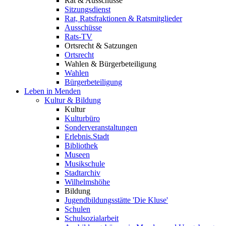
Rat & Ausschüsse
Sitzungsdienst
Rat, Ratsfraktionen & Ratsmitglieder
Ausschüsse
Rats-TV
Ortsrecht & Satzungen
Ortsrecht
Wahlen & Bürgerbeteiligung
Wahlen
Bürgerbeteiligung
Leben in Menden
Kultur & Bildung
Kultur
Kulturbüro
Sonderveranstaltungen
Erlebnis.Stadt
Bibliothek
Museen
Musikschule
Stadtarchiv
Wilhelmshöhe
Bildung
Jugendbildungsstätte 'Die Kluse'
Schulen
Schulsozialarbeit