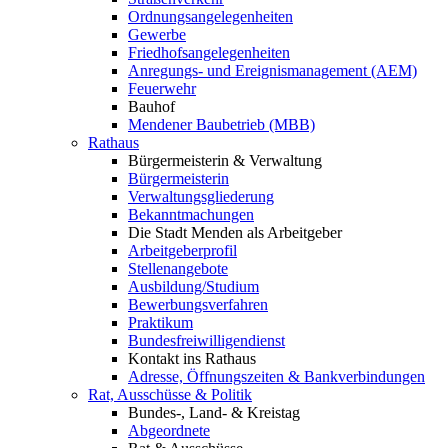
Ordnungsangelegenheiten
Gewerbe
Friedhofsangelegenheiten
Anregungs- und Ereignismanagement (AEM)
Feuerwehr
Bauhof
Mendener Baubetrieb (MBB)
Rathaus
Bürgermeisterin & Verwaltung
Bürgermeisterin
Verwaltungsgliederung
Bekanntmachungen
Die Stadt Menden als Arbeitgeber
Arbeitgeberprofil
Stellenangebote
Ausbildung/Studium
Bewerbungsverfahren
Praktikum
Bundesfreiwilligendienst
Kontakt ins Rathaus
Adresse, Öffnungszeiten & Bankverbindungen
Rat, Ausschüsse & Politik
Bundes-, Land- & Kreistag
Abgeordnete