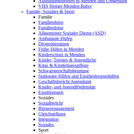
Ausbildungsbörsen in Menden und Umgebung
VHS Hemer-Menden-Balve
Familie, Soziales & Sport
Familie
Familienbüro
Familienlotse
Allgemeiner Sozialer Dienst (ASD)
Ambulante Hilfen
Drogenberatung
Frühe Hilfen in Menden
Kinderschutz in Menden
Kinder, Teenies & Jugendliche
Kitas & Kindertagespflege
Schwangerschaftsberatung
Stationäre Hilfen und Eingliederungshilfen
Geschäftsbericht Jugendamt
Kinder- und Jugendförderplan
Essstörungen
Soziales
Sozialbericht
Bürgerengagement
Gleichstellung
Integration
Soziales
Sport