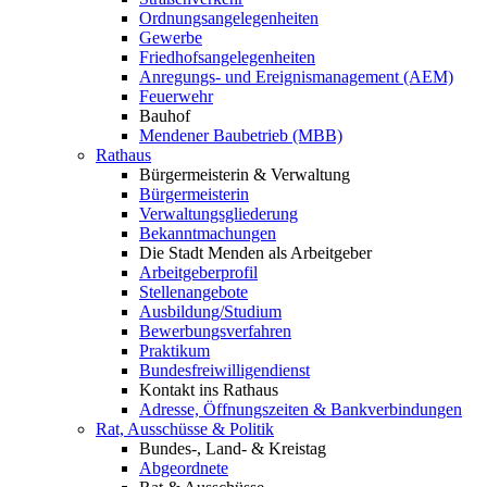
Ordnungsangelegenheiten
Gewerbe
Friedhofsangelegenheiten
Anregungs- und Ereignismanagement (AEM)
Feuerwehr
Bauhof
Mendener Baubetrieb (MBB)
Rathaus
Bürgermeisterin & Verwaltung
Bürgermeisterin
Verwaltungsgliederung
Bekanntmachungen
Die Stadt Menden als Arbeitgeber
Arbeitgeberprofil
Stellenangebote
Ausbildung/Studium
Bewerbungsverfahren
Praktikum
Bundesfreiwilligendienst
Kontakt ins Rathaus
Adresse, Öffnungszeiten & Bankverbindungen
Rat, Ausschüsse & Politik
Bundes-, Land- & Kreistag
Abgeordnete