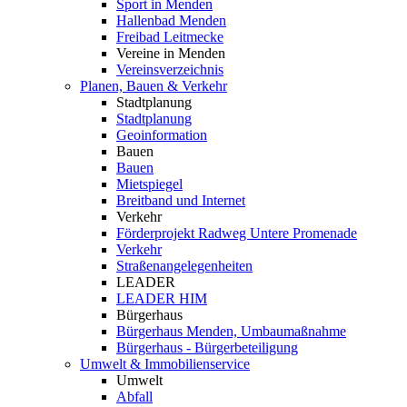
Sport in Menden
Hallenbad Menden
Freibad Leitmecke
Vereine in Menden
Vereinsverzeichnis
Planen, Bauen & Verkehr
Stadtplanung
Stadtplanung
Geoinformation
Bauen
Bauen
Mietspiegel
Breitband und Internet
Verkehr
Förderprojekt Radweg Untere Promenade
Verkehr
Straßenangelegenheiten
LEADER
LEADER HIM
Bürgerhaus
Bürgerhaus Menden, Umbaumaßnahme
Bürgerhaus - Bürgerbeteiligung
Umwelt & Immobilienservice
Umwelt
Abfall