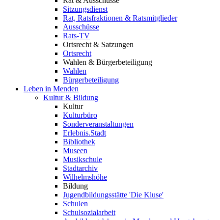
Rat & Ausschüsse
Sitzungsdienst
Rat, Ratsfraktionen & Ratsmitglieder
Ausschüsse
Rats-TV
Ortsrecht & Satzungen
Ortsrecht
Wahlen & Bürgerbeteiligung
Wahlen
Bürgerbeteiligung
Leben in Menden
Kultur & Bildung
Kultur
Kulturbüro
Sonderveranstaltungen
Erlebnis.Stadt
Bibliothek
Museen
Musikschule
Stadtarchiv
Wilhelmshöhe
Bildung
Jugendbildungsstätte 'Die Kluse'
Schulen
Schulsozialarbeit