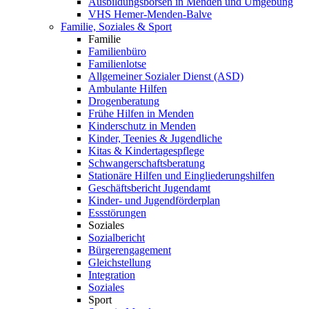
Ausbildungsbörsen in Menden und Umgebung
VHS Hemer-Menden-Balve
Familie, Soziales & Sport
Familie
Familienbüro
Familienlotse
Allgemeiner Sozialer Dienst (ASD)
Ambulante Hilfen
Drogenberatung
Frühe Hilfen in Menden
Kinderschutz in Menden
Kinder, Teenies & Jugendliche
Kitas & Kindertagespflege
Schwangerschaftsberatung
Stationäre Hilfen und Eingliederungshilfen
Geschäftsbericht Jugendamt
Kinder- und Jugendförderplan
Essstörungen
Soziales
Sozialbericht
Bürgerengagement
Gleichstellung
Integration
Soziales
Sport