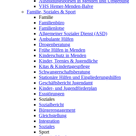
Ausbildungsbörsen in Menden und Umgebung
VHS Hemer-Menden-Balve
Familie, Soziales & Sport
Familie
Familienbüro
Familienlotse
Allgemeiner Sozialer Dienst (ASD)
Ambulante Hilfen
Drogenberatung
Frühe Hilfen in Menden
Kinderschutz in Menden
Kinder, Teenies & Jugendliche
Kitas & Kindertagespflege
Schwangerschaftsberatung
Stationäre Hilfen und Eingliederungshilfen
Geschäftsbericht Jugendamt
Kinder- und Jugendförderplan
Essstörungen
Soziales
Sozialbericht
Bürgerengagement
Gleichstellung
Integration
Soziales
Sport