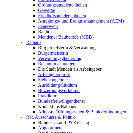
Ordnungsangelegenheiten
Gewerbe
Friedhofsangelegenheiten
Anregungs- und Ereignismanagement (AEM)
Feuerwehr
Bauhof
Mendener Baubetrieb (MBB)
Rathaus
Bürgermeisterin & Verwaltung
Bürgermeisterin
Verwaltungsgliederung
Bekanntmachungen
Die Stadt Menden als Arbeitgeber
Arbeitgeberprofil
Stellenangebote
Ausbildung/Studium
Bewerbungsverfahren
Praktikum
Bundesfreiwilligendienst
Kontakt ins Rathaus
Adresse, Öffnungszeiten & Bankverbindungen
Rat, Ausschüsse & Politik
Bundes-, Land- & Kreistag
Abgeordnete