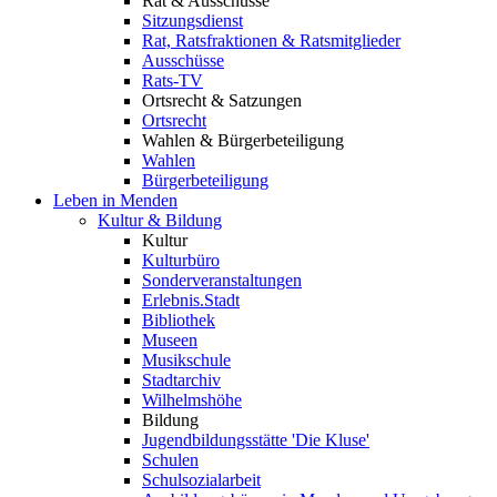
Rat & Ausschüsse
Sitzungsdienst
Rat, Ratsfraktionen & Ratsmitglieder
Ausschüsse
Rats-TV
Ortsrecht & Satzungen
Ortsrecht
Wahlen & Bürgerbeteiligung
Wahlen
Bürgerbeteiligung
Leben in Menden
Kultur & Bildung
Kultur
Kulturbüro
Sonderveranstaltungen
Erlebnis.Stadt
Bibliothek
Museen
Musikschule
Stadtarchiv
Wilhelmshöhe
Bildung
Jugendbildungsstätte 'Die Kluse'
Schulen
Schulsozialarbeit