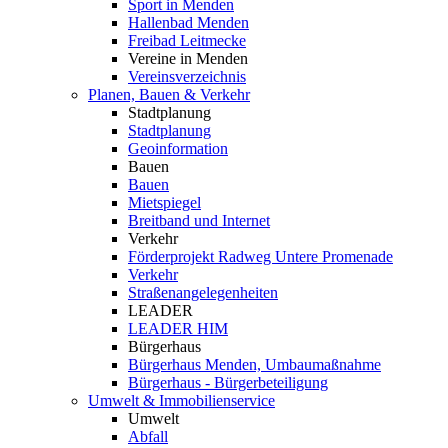
Sport in Menden
Hallenbad Menden
Freibad Leitmecke
Vereine in Menden
Vereinsverzeichnis
Planen, Bauen & Verkehr
Stadtplanung
Stadtplanung
Geoinformation
Bauen
Bauen
Mietspiegel
Breitband und Internet
Verkehr
Förderprojekt Radweg Untere Promenade
Verkehr
Straßenangelegenheiten
LEADER
LEADER HIM
Bürgerhaus
Bürgerhaus Menden, Umbaumaßnahme
Bürgerhaus - Bürgerbeteiligung
Umwelt & Immobilienservice
Umwelt
Abfall