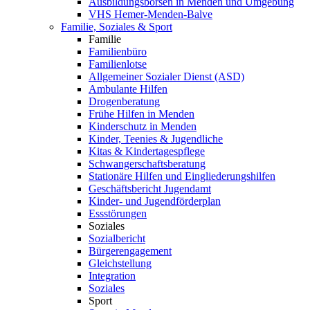
Ausbildungsbörsen in Menden und Umgebung
VHS Hemer-Menden-Balve
Familie, Soziales & Sport
Familie
Familienbüro
Familienlotse
Allgemeiner Sozialer Dienst (ASD)
Ambulante Hilfen
Drogenberatung
Frühe Hilfen in Menden
Kinderschutz in Menden
Kinder, Teenies & Jugendliche
Kitas & Kindertagespflege
Schwangerschaftsberatung
Stationäre Hilfen und Eingliederungshilfen
Geschäftsbericht Jugendamt
Kinder- und Jugendförderplan
Essstörungen
Soziales
Sozialbericht
Bürgerengagement
Gleichstellung
Integration
Soziales
Sport