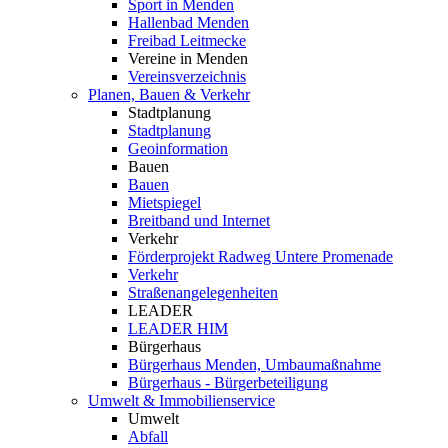
Sport in Menden
Hallenbad Menden
Freibad Leitmecke
Vereine in Menden
Vereinsverzeichnis
Planen, Bauen & Verkehr
Stadtplanung
Stadtplanung
Geoinformation
Bauen
Bauen
Mietspiegel
Breitband und Internet
Verkehr
Förderprojekt Radweg Untere Promenade
Verkehr
Straßenangelegenheiten
LEADER
LEADER HIM
Bürgerhaus
Bürgerhaus Menden, Umbaumaßnahme
Bürgerhaus - Bürgerbeteiligung
Umwelt & Immobilienservice
Umwelt
Abfall