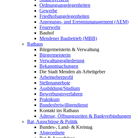
Ordnungsangelegenheiten
Gewerbe
Friedhofsangelegenheiten
Anregungs- und Ereignismanagement (AEM)
Feuerwehr
Bauhof
Mendener Baubetrieb (MBB)
Rathaus
Bürgermeisterin & Verwaltung
Bürgermeisterin
Verwaltungsgliederung
Bekanntmachungen
Die Stadt Menden als Arbeitgeber
Arbeitgeberprofil
Stellenangebote
Ausbildung/Studium
Bewerbungsverfahren
Praktikum
Bundesfreiwilligendienst
Kontakt ins Rathaus
Adresse, Öffnungszeiten & Bankverbindungen
Rat, Ausschüsse & Politik
Bundes-, Land- & Kreistag
Abgeordnete