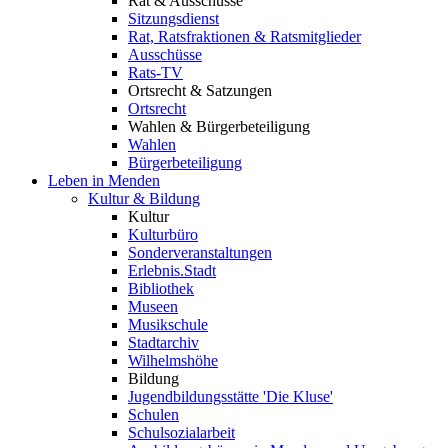
Rat & Ausschüsse
Sitzungsdienst
Rat, Ratsfraktionen & Ratsmitglieder
Ausschüsse
Rats-TV
Ortsrecht & Satzungen
Ortsrecht
Wahlen & Bürgerbeteiligung
Wahlen
Bürgerbeteiligung
Leben in Menden
Kultur & Bildung
Kultur
Kulturbüro
Sonderveranstaltungen
Erlebnis.Stadt
Bibliothek
Museen
Musikschule
Stadtarchiv
Wilhelmshöhe
Bildung
Jugendbildungsstätte 'Die Kluse'
Schulen
Schulsozialarbeit