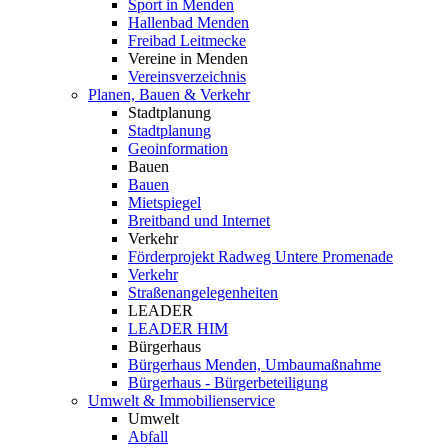
Sport in Menden
Hallenbad Menden
Freibad Leitmecke
Vereine in Menden
Vereinsverzeichnis
Planen, Bauen & Verkehr
Stadtplanung
Stadtplanung
Geoinformation
Bauen
Bauen
Mietspiegel
Breitband und Internet
Verkehr
Förderprojekt Radweg Untere Promenade
Verkehr
Straßenangelegenheiten
LEADER
LEADER HIM
Bürgerhaus
Bürgerhaus Menden, Umbaumaßnahme
Bürgerhaus - Bürgerbeteiligung
Umwelt & Immobilienservice
Umwelt
Abfall