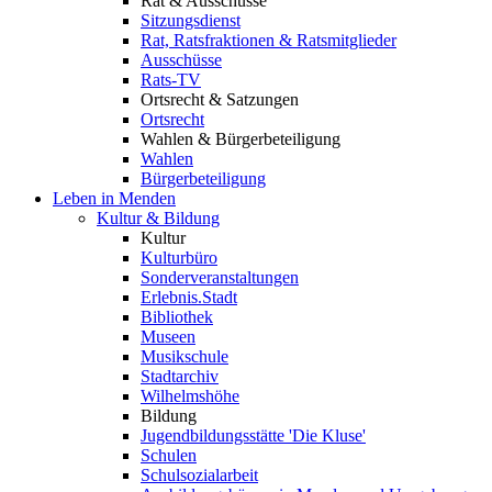
Rat & Ausschüsse
Sitzungsdienst
Rat, Ratsfraktionen & Ratsmitglieder
Ausschüsse
Rats-TV
Ortsrecht & Satzungen
Ortsrecht
Wahlen & Bürgerbeteiligung
Wahlen
Bürgerbeteiligung
Leben in Menden
Kultur & Bildung
Kultur
Kulturbüro
Sonderveranstaltungen
Erlebnis.Stadt
Bibliothek
Museen
Musikschule
Stadtarchiv
Wilhelmshöhe
Bildung
Jugendbildungsstätte 'Die Kluse'
Schulen
Schulsozialarbeit