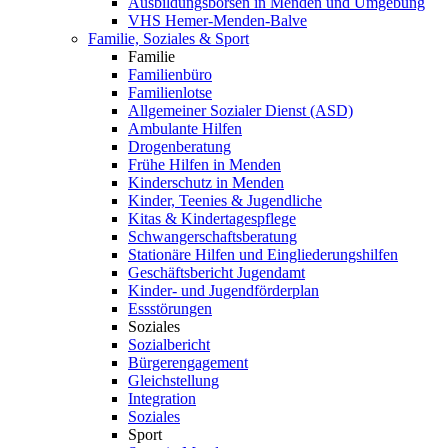
Ausbildungsbörsen in Menden und Umgebung
VHS Hemer-Menden-Balve
Familie, Soziales & Sport
Familie
Familienbüro
Familienlotse
Allgemeiner Sozialer Dienst (ASD)
Ambulante Hilfen
Drogenberatung
Frühe Hilfen in Menden
Kinderschutz in Menden
Kinder, Teenies & Jugendliche
Kitas & Kindertagespflege
Schwangerschaftsberatung
Stationäre Hilfen und Eingliederungshilfen
Geschäftsbericht Jugendamt
Kinder- und Jugendförderplan
Essstörungen
Soziales
Sozialbericht
Bürgerengagement
Gleichstellung
Integration
Soziales
Sport