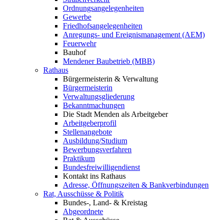
Ordnungsangelegenheiten
Gewerbe
Friedhofsangelegenheiten
Anregungs- und Ereignismanagement (AEM)
Feuerwehr
Bauhof
Mendener Baubetrieb (MBB)
Rathaus
Bürgermeisterin & Verwaltung
Bürgermeisterin
Verwaltungsgliederung
Bekanntmachungen
Die Stadt Menden als Arbeitgeber
Arbeitgeberprofil
Stellenangebote
Ausbildung/Studium
Bewerbungsverfahren
Praktikum
Bundesfreiwilligendienst
Kontakt ins Rathaus
Adresse, Öffnungszeiten & Bankverbindungen
Rat, Ausschüsse & Politik
Bundes-, Land- & Kreistag
Abgeordnete