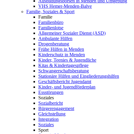
Ausbildungsbörsen in Menden und Umgebung
VHS Hemer-Menden-Balve
Familie, Soziales & Sport
Familie
Familienbüro
Familienlotse
Allgemeiner Sozialer Dienst (ASD)
Ambulante Hilfen
Drogenberatung
Frühe Hilfen in Menden
Kinderschutz in Menden
Kinder, Teenies & Jugendliche
Kitas & Kindertagespflege
Schwangerschaftsberatung
Stationäre Hilfen und Eingliederungshilfen
Geschäftsbericht Jugendamt
Kinder- und Jugendförderplan
Essstörungen
Soziales
Sozialbericht
Bürgerengagement
Gleichstellung
Integration
Soziales
Sport