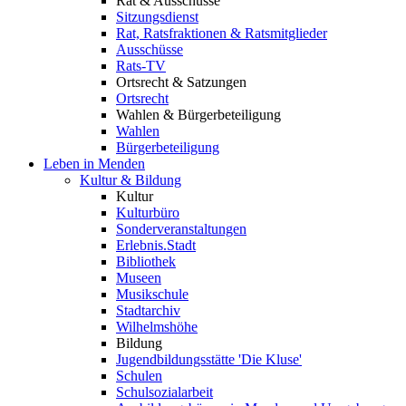
Rat & Ausschüsse
Sitzungsdienst
Rat, Ratsfraktionen & Ratsmitglieder
Ausschüsse
Rats-TV
Ortsrecht & Satzungen
Ortsrecht
Wahlen & Bürgerbeteiligung
Wahlen
Bürgerbeteiligung
Leben in Menden
Kultur & Bildung
Kultur
Kulturbüro
Sonderveranstaltungen
Erlebnis.Stadt
Bibliothek
Museen
Musikschule
Stadtarchiv
Wilhelmshöhe
Bildung
Jugendbildungsstätte 'Die Kluse'
Schulen
Schulsozialarbeit