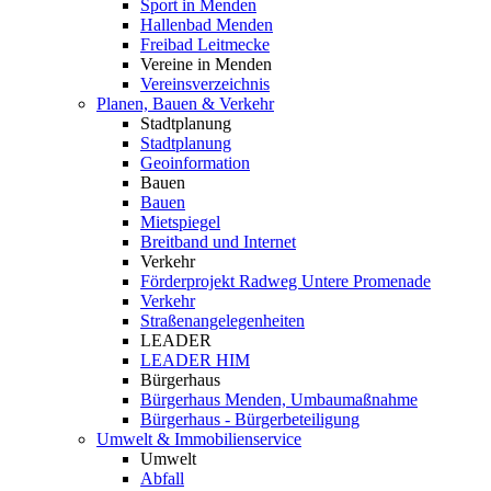
Sport in Menden
Hallenbad Menden
Freibad Leitmecke
Vereine in Menden
Vereinsverzeichnis
Planen, Bauen & Verkehr
Stadtplanung
Stadtplanung
Geoinformation
Bauen
Bauen
Mietspiegel
Breitband und Internet
Verkehr
Förderprojekt Radweg Untere Promenade
Verkehr
Straßenangelegenheiten
LEADER
LEADER HIM
Bürgerhaus
Bürgerhaus Menden, Umbaumaßnahme
Bürgerhaus - Bürgerbeteiligung
Umwelt & Immobilienservice
Umwelt
Abfall