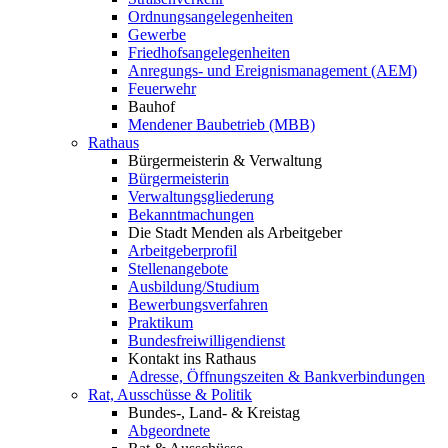
Ordnungsangelegenheiten
Gewerbe
Friedhofsangelegenheiten
Anregungs- und Ereignismanagement (AEM)
Feuerwehr
Bauhof
Mendener Baubetrieb (MBB)
Rathaus
Bürgermeisterin & Verwaltung
Bürgermeisterin
Verwaltungsgliederung
Bekanntmachungen
Die Stadt Menden als Arbeitgeber
Arbeitgeberprofil
Stellenangebote
Ausbildung/Studium
Bewerbungsverfahren
Praktikum
Bundesfreiwilligendienst
Kontakt ins Rathaus
Adresse, Öffnungszeiten & Bankverbindungen
Rat, Ausschüsse & Politik
Bundes-, Land- & Kreistag
Abgeordnete