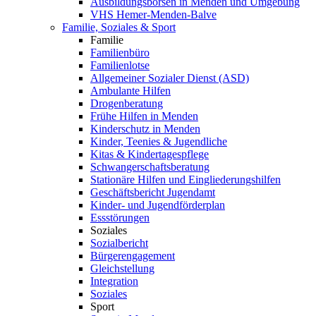
Ausbildungsbörsen in Menden und Umgebung
VHS Hemer-Menden-Balve
Familie, Soziales & Sport
Familie
Familienbüro
Familienlotse
Allgemeiner Sozialer Dienst (ASD)
Ambulante Hilfen
Drogenberatung
Frühe Hilfen in Menden
Kinderschutz in Menden
Kinder, Teenies & Jugendliche
Kitas & Kindertagespflege
Schwangerschaftsberatung
Stationäre Hilfen und Eingliederungshilfen
Geschäftsbericht Jugendamt
Kinder- und Jugendförderplan
Essstörungen
Soziales
Sozialbericht
Bürgerengagement
Gleichstellung
Integration
Soziales
Sport