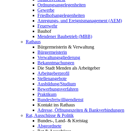
Ordnungsangelegenheiten
Gewerbe
Friedhofsangelegenheiten
Anregungs- und Ereignismanagement (AEM)
Feuerwehr
Bauhof
Mendener Baubetrieb (MBB)
Rathaus
Bürgermeisterin & Verwaltung
Bürgermeisterin
Verwaltungsgliederung
Bekanntmachungen
Die Stadt Menden als Arbeitgeber
Arbeitgeberprofil
Stellenangebote
Ausbildung/Studium
Bewerbungsverfahren
Praktikum
Bundesfreiwilligendienst
Kontakt ins Rathaus
Adresse, Öffnungszeiten & Bankverbindungen
Rat, Ausschüsse & Politik
Bundes-, Land- & Kreistag
Abgeordnete