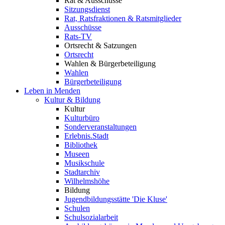
Rat & Ausschüsse
Sitzungsdienst
Rat, Ratsfraktionen & Ratsmitglieder
Ausschüsse
Rats-TV
Ortsrecht & Satzungen
Ortsrecht
Wahlen & Bürgerbeteiligung
Wahlen
Bürgerbeteiligung
Leben in Menden
Kultur & Bildung
Kultur
Kulturbüro
Sonderveranstaltungen
Erlebnis.Stadt
Bibliothek
Museen
Musikschule
Stadtarchiv
Wilhelmshöhe
Bildung
Jugendbildungsstätte 'Die Kluse'
Schulen
Schulsozialarbeit