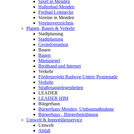
Sport in Menden
Hallenbad Menden
Freibad Leitmecke
Vereine in Menden
Vereinsverzeichnis
Planen, Bauen & Verkehr
Stadtplanung
Stadtplanung
Geoinformation
Bauen
Bauen
Mietspiegel
Breitband und Internet
Verkehr
Förderprojekt Radweg Untere Promenade
Verkehr
Straßenangelegenheiten
LEADER
LEADER HIM
Bürgerhaus
Bürgerhaus Menden, Umbaumaßnahme
Bürgerhaus - Bürgerbeteiligung
Umwelt & Immobilienservice
Umwelt
Abfall