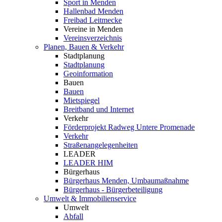
Sport in Menden
Hallenbad Menden
Freibad Leitmecke
Vereine in Menden
Vereinsverzeichnis
Planen, Bauen & Verkehr
Stadtplanung
Stadtplanung
Geoinformation
Bauen
Bauen
Mietspiegel
Breitband und Internet
Verkehr
Förderprojekt Radweg Untere Promenade
Verkehr
Straßenangelegenheiten
LEADER
LEADER HIM
Bürgerhaus
Bürgerhaus Menden, Umbaumaßnahme
Bürgerhaus - Bürgerbeteiligung
Umwelt & Immobilienservice
Umwelt
Abfall