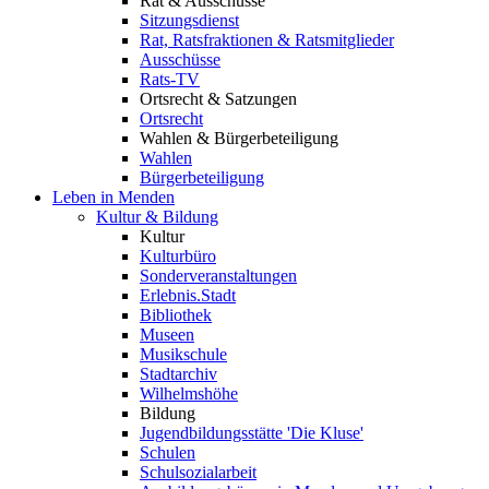
Rat & Ausschüsse
Sitzungsdienst
Rat, Ratsfraktionen & Ratsmitglieder
Ausschüsse
Rats-TV
Ortsrecht & Satzungen
Ortsrecht
Wahlen & Bürgerbeteiligung
Wahlen
Bürgerbeteiligung
Leben in Menden
Kultur & Bildung
Kultur
Kulturbüro
Sonderveranstaltungen
Erlebnis.Stadt
Bibliothek
Museen
Musikschule
Stadtarchiv
Wilhelmshöhe
Bildung
Jugendbildungsstätte 'Die Kluse'
Schulen
Schulsozialarbeit