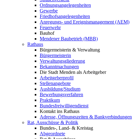
Ordnungsangelegenheiten
Gewerbe
Friedhofsangelegenheiten
Anregungs- und Ereignismanagement (AEM)
Feuerwehr
Bauhof
Mendener Baubetrieb (MBB)
Rathaus
Bürgermeisterin & Verwaltung
Bürgermeisterin
Verwaltungsgliederung
Bekanntmachungen
Die Stadt Menden als Arbeitgeber
Arbeitgeberprofil
Stellenangebote
Ausbildung/Studium
Bewerbungsverfahren
Praktikum
Bundesfreiwilligendienst
Kontakt ins Rathaus
Adresse, Öffnungszeiten & Bankverbindungen
Rat, Ausschüsse & Politik
Bundes-, Land- & Kreistag
Abgeordnete