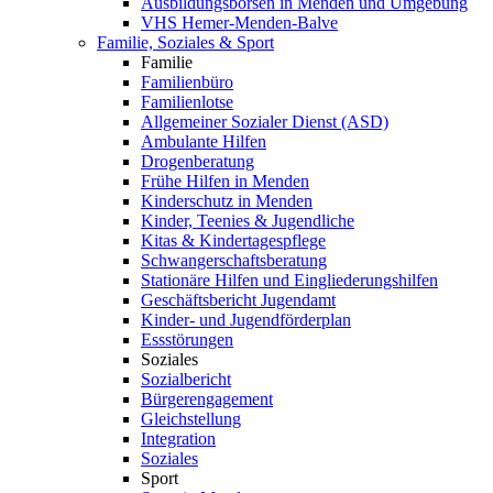
Ausbildungsbörsen in Menden und Umgebung
VHS Hemer-Menden-Balve
Familie, Soziales & Sport
Familie
Familienbüro
Familienlotse
Allgemeiner Sozialer Dienst (ASD)
Ambulante Hilfen
Drogenberatung
Frühe Hilfen in Menden
Kinderschutz in Menden
Kinder, Teenies & Jugendliche
Kitas & Kindertagespflege
Schwangerschaftsberatung
Stationäre Hilfen und Eingliederungshilfen
Geschäftsbericht Jugendamt
Kinder- und Jugendförderplan
Essstörungen
Soziales
Sozialbericht
Bürgerengagement
Gleichstellung
Integration
Soziales
Sport