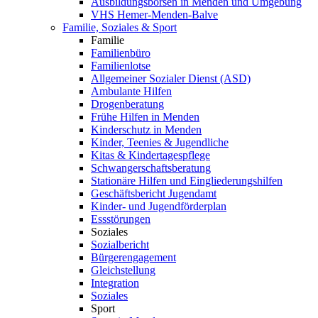
Ausbildungsbörsen in Menden und Umgebung
VHS Hemer-Menden-Balve
Familie, Soziales & Sport
Familie
Familienbüro
Familienlotse
Allgemeiner Sozialer Dienst (ASD)
Ambulante Hilfen
Drogenberatung
Frühe Hilfen in Menden
Kinderschutz in Menden
Kinder, Teenies & Jugendliche
Kitas & Kindertagespflege
Schwangerschaftsberatung
Stationäre Hilfen und Eingliederungshilfen
Geschäftsbericht Jugendamt
Kinder- und Jugendförderplan
Essstörungen
Soziales
Sozialbericht
Bürgerengagement
Gleichstellung
Integration
Soziales
Sport