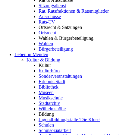
Rat & Ausschüsse
Sitzungsdienst
Rat, Ratsfraktionen & Ratsmitglieder
Ausschüsse
Rats-TV
Ortsrecht & Satzungen
Ortsrecht
Wahlen & Bürgerbeteiligung
Wahlen
Bürgerbeteiligung
Leben in Menden
Kultur & Bildung
Kultur
Kulturbüro
Sonderveranstaltungen
Erlebnis.Stadt
Bibliothek
Museen
Musikschule
Stadtarchiv
Wilhelmshöhe
Bildung
Jugendbildungsstätte 'Die Kluse'
Schulen
Schulsozialarbeit