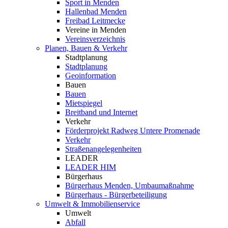
Sport in Menden
Hallenbad Menden
Freibad Leitmecke
Vereine in Menden
Vereinsverzeichnis
Planen, Bauen & Verkehr
Stadtplanung
Stadtplanung
Geoinformation
Bauen
Bauen
Mietspiegel
Breitband und Internet
Verkehr
Förderprojekt Radweg Untere Promenade
Verkehr
Straßenangelegenheiten
LEADER
LEADER HIM
Bürgerhaus
Bürgerhaus Menden, Umbaumaßnahme
Bürgerhaus - Bürgerbeteiligung
Umwelt & Immobilienservice
Umwelt
Abfall