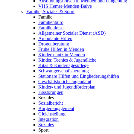
Ausbildungsbörsen in Menden und Umgebung
VHS Hemer-Menden-Balve
Familie, Soziales & Sport
Familie
Familienbüro
Familienlotse
Allgemeiner Sozialer Dienst (ASD)
Ambulante Hilfen
Drogenberatung
Frühe Hilfen in Menden
Kinderschutz in Menden
Kinder, Teenies & Jugendliche
Kitas & Kindertagespflege
Schwangerschaftsberatung
Stationäre Hilfen und Eingliederungshilfen
Geschäftsbericht Jugendamt
Kinder- und Jugendförderplan
Essstörungen
Soziales
Sozialbericht
Bürgerengagement
Gleichstellung
Integration
Soziales
Sport