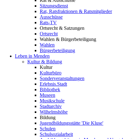
Rat & Ausschüsse
Sitzungsdienst
Rat, Ratsfraktionen & Ratsmitglieder
Ausschüsse
Rats-TV
Ortsrecht & Satzungen
Ortsrecht
Wahlen & Bürgerbeteiligung
Wahlen
Bürgerbeteiligung
Leben in Menden
Kultur & Bildung
Kultur
Kulturbüro
Sonderveranstaltungen
Erlebnis.Stadt
Bibliothek
Museen
Musikschule
Stadtarchiv
Wilhelmshöhe
Bildung
Jugendbildungsstätte 'Die Kluse'
Schulen
Schulsozialarbeit