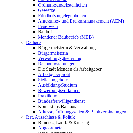
Ordnungsangelegenheiten
Gewerbe
Friedhofsangelegenheiten
Anregungs- und Ereignismanagement (AEM)
Feuerwehr
Bauhof
Mendener Baubetrieb (MBB)
Rathaus
Bürgermeisterin & Verwaltung
Bürgermeisterin
Verwaltungsgliederung
Bekanntmachungen
Die Stadt Menden als Arbeitgeber
Arbeitgeberprofil
Stellenangebote
Ausbildung/Studium
Bewerbungsverfahren
Praktikum
Bundesfreiwilligendienst
Kontakt ins Rathaus
Adresse, Öffnungszeiten & Bankverbindungen
Rat, Ausschüsse & Politik
Bundes-, Land- & Kreistag
Abgeordnete