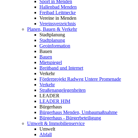
Sport in Menden
Hallenbad Menden
Freibad Leitmecke
Vereine in Menden
Vereinsverzeichnis
Planen, Bauen & Verkehr
Stadtplanung
Stadtplanung
Geoinformation
Bauen
Bauen
Mietspiegel
Breitband und Internet
Verkehr
Förderprojekt Radweg Untere Promenade
Verkehr
Straßenangelegenheiten
LEADER
LEADER HIM
Bürgerhaus
Bürgerhaus Menden, Umbaumaßnahme
Bürgerhaus - Bürgerbeteiligung
Umwelt & Immobilienservice
Umwelt
Abfall