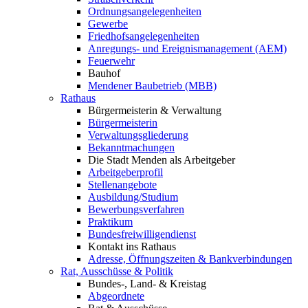
Ordnungsangelegenheiten
Gewerbe
Friedhofsangelegenheiten
Anregungs- und Ereignismanagement (AEM)
Feuerwehr
Bauhof
Mendener Baubetrieb (MBB)
Rathaus
Bürgermeisterin & Verwaltung
Bürgermeisterin
Verwaltungsgliederung
Bekanntmachungen
Die Stadt Menden als Arbeitgeber
Arbeitgeberprofil
Stellenangebote
Ausbildung/Studium
Bewerbungsverfahren
Praktikum
Bundesfreiwilligendienst
Kontakt ins Rathaus
Adresse, Öffnungszeiten & Bankverbindungen
Rat, Ausschüsse & Politik
Bundes-, Land- & Kreistag
Abgeordnete