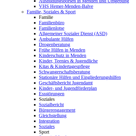
Ausbildungsbörsen in Menden und Umgebung
VHS Hemer-Menden-Balve
Familie, Soziales & Sport
Familie
Familienbüro
Familienlotse
Allgemeiner Sozialer Dienst (ASD)
Ambulante Hilfen
Drogenberatung
Frühe Hilfen in Menden
Kinderschutz in Menden
Kinder, Teenies & Jugendliche
Kitas & Kindertagespflege
Schwangerschaftsberatung
Stationäre Hilfen und Eingliederungshilfen
Geschäftsbericht Jugendamt
Kinder- und Jugendförderplan
Essstörungen
Soziales
Sozialbericht
Bürgerengagement
Gleichstellung
Integration
Soziales
Sport