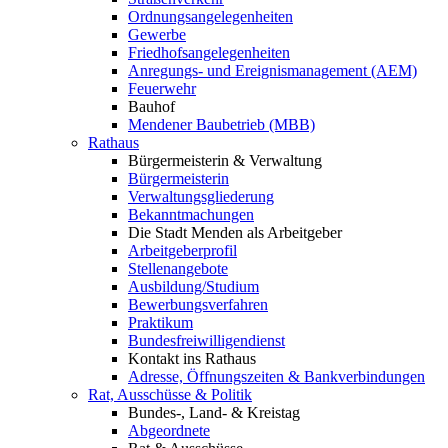
Ordnungsangelegenheiten
Gewerbe
Friedhofsangelegenheiten
Anregungs- und Ereignismanagement (AEM)
Feuerwehr
Bauhof
Mendener Baubetrieb (MBB)
Rathaus
Bürgermeisterin & Verwaltung
Bürgermeisterin
Verwaltungsgliederung
Bekanntmachungen
Die Stadt Menden als Arbeitgeber
Arbeitgeberprofil
Stellenangebote
Ausbildung/Studium
Bewerbungsverfahren
Praktikum
Bundesfreiwilligendienst
Kontakt ins Rathaus
Adresse, Öffnungszeiten & Bankverbindungen
Rat, Ausschüsse & Politik
Bundes-, Land- & Kreistag
Abgeordnete