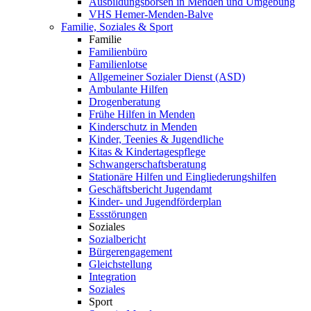
Ausbildungsbörsen in Menden und Umgebung
VHS Hemer-Menden-Balve
Familie, Soziales & Sport
Familie
Familienbüro
Familienlotse
Allgemeiner Sozialer Dienst (ASD)
Ambulante Hilfen
Drogenberatung
Frühe Hilfen in Menden
Kinderschutz in Menden
Kinder, Teenies & Jugendliche
Kitas & Kindertagespflege
Schwangerschaftsberatung
Stationäre Hilfen und Eingliederungshilfen
Geschäftsbericht Jugendamt
Kinder- und Jugendförderplan
Essstörungen
Soziales
Sozialbericht
Bürgerengagement
Gleichstellung
Integration
Soziales
Sport