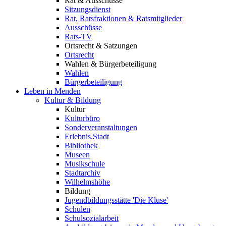
Rat & Ausschüsse
Sitzungsdienst
Rat, Ratsfraktionen & Ratsmitglieder
Ausschüsse
Rats-TV
Ortsrecht & Satzungen
Ortsrecht
Wahlen & Bürgerbeteiligung
Wahlen
Bürgerbeteiligung
Leben in Menden
Kultur & Bildung
Kultur
Kulturbüro
Sonderveranstaltungen
Erlebnis.Stadt
Bibliothek
Museen
Musikschule
Stadtarchiv
Wilhelmshöhe
Bildung
Jugendbildungsstätte 'Die Kluse'
Schulen
Schulsozialarbeit