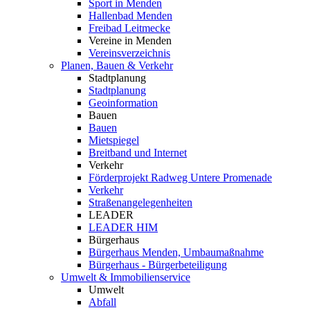
Sport in Menden
Hallenbad Menden
Freibad Leitmecke
Vereine in Menden
Vereinsverzeichnis
Planen, Bauen & Verkehr
Stadtplanung
Stadtplanung
Geoinformation
Bauen
Bauen
Mietspiegel
Breitband und Internet
Verkehr
Förderprojekt Radweg Untere Promenade
Verkehr
Straßenangelegenheiten
LEADER
LEADER HIM
Bürgerhaus
Bürgerhaus Menden, Umbaumaßnahme
Bürgerhaus - Bürgerbeteiligung
Umwelt & Immobilienservice
Umwelt
Abfall