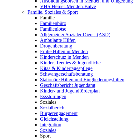
Ausbildungsbörsen in Menden und Umgebung
VHS Hemer-Menden-Balve
Familie, Soziales & Sport
Familie
Familienbüro
Familienlotse
Allgemeiner Sozialer Dienst (ASD)
Ambulante Hilfen
Drogenberatung
Frühe Hilfen in Menden
Kinderschutz in Menden
Kinder, Teenies & Jugendliche
Kitas & Kindertagespflege
Schwangerschaftsberatung
Stationäre Hilfen und Eingliederungshilfen
Geschäftsbericht Jugendamt
Kinder- und Jugendförderplan
Essstörungen
Soziales
Sozialbericht
Bürgerengagement
Gleichstellung
Integration
Soziales
Sport