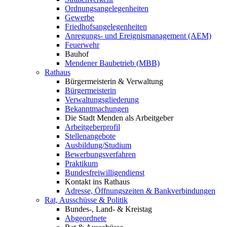
Ordnungsangelegenheiten
Gewerbe
Friedhofsangelegenheiten
Anregungs- und Ereignismanagement (AEM)
Feuerwehr
Bauhof
Mendener Baubetrieb (MBB)
Rathaus
Bürgermeisterin & Verwaltung
Bürgermeisterin
Verwaltungsgliederung
Bekanntmachungen
Die Stadt Menden als Arbeitgeber
Arbeitgeberprofil
Stellenangebote
Ausbildung/Studium
Bewerbungsverfahren
Praktikum
Bundesfreiwilligendienst
Kontakt ins Rathaus
Adresse, Öffnungszeiten & Bankverbindungen
Rat, Ausschüsse & Politik
Bundes-, Land- & Kreistag
Abgeordnete