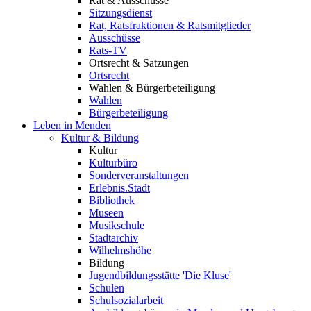
Rat & Ausschüsse
Sitzungsdienst
Rat, Ratsfraktionen & Ratsmitglieder
Ausschüsse
Rats-TV
Ortsrecht & Satzungen
Ortsrecht
Wahlen & Bürgerbeteiligung
Wahlen
Bürgerbeteiligung
Leben in Menden
Kultur & Bildung
Kultur
Kulturbüro
Sonderveranstaltungen
Erlebnis.Stadt
Bibliothek
Museen
Musikschule
Stadtarchiv
Wilhelmshöhe
Bildung
Jugendbildungsstätte 'Die Kluse'
Schulen
Schulsozialarbeit