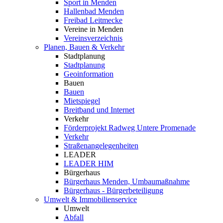
Sport in Menden
Hallenbad Menden
Freibad Leitmecke
Vereine in Menden
Vereinsverzeichnis
Planen, Bauen & Verkehr
Stadtplanung
Stadtplanung
Geoinformation
Bauen
Bauen
Mietspiegel
Breitband und Internet
Verkehr
Förderprojekt Radweg Untere Promenade
Verkehr
Straßenangelegenheiten
LEADER
LEADER HIM
Bürgerhaus
Bürgerhaus Menden, Umbaumaßnahme
Bürgerhaus - Bürgerbeteiligung
Umwelt & Immobilienservice
Umwelt
Abfall