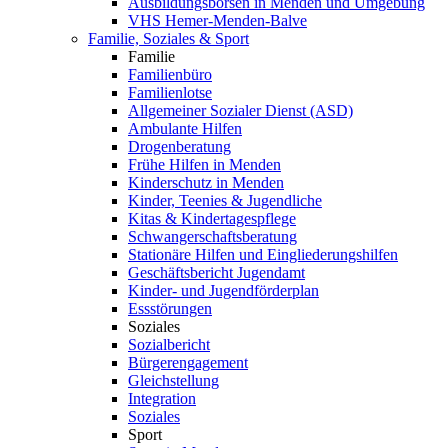
Ausbildungsbörsen in Menden und Umgebung
VHS Hemer-Menden-Balve
Familie, Soziales & Sport
Familie
Familienbüro
Familienlotse
Allgemeiner Sozialer Dienst (ASD)
Ambulante Hilfen
Drogenberatung
Frühe Hilfen in Menden
Kinderschutz in Menden
Kinder, Teenies & Jugendliche
Kitas & Kindertagespflege
Schwangerschaftsberatung
Stationäre Hilfen und Eingliederungshilfen
Geschäftsbericht Jugendamt
Kinder- und Jugendförderplan
Essstörungen
Soziales
Sozialbericht
Bürgerengagement
Gleichstellung
Integration
Soziales
Sport