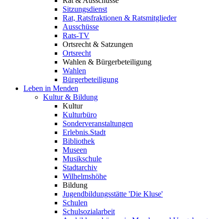
Rat & Ausschüsse
Sitzungsdienst
Rat, Ratsfraktionen & Ratsmitglieder
Ausschüsse
Rats-TV
Ortsrecht & Satzungen
Ortsrecht
Wahlen & Bürgerbeteiligung
Wahlen
Bürgerbeteiligung
Leben in Menden
Kultur & Bildung
Kultur
Kulturbüro
Sonderveranstaltungen
Erlebnis.Stadt
Bibliothek
Museen
Musikschule
Stadtarchiv
Wilhelmshöhe
Bildung
Jugendbildungsstätte 'Die Kluse'
Schulen
Schulsozialarbeit