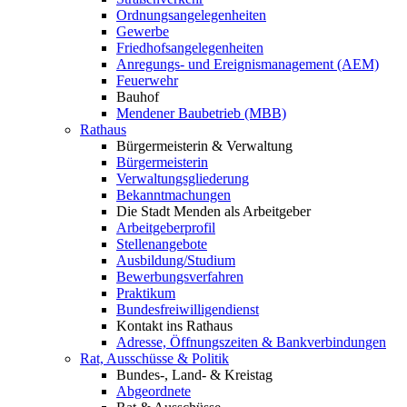
Ordnungsangelegenheiten
Gewerbe
Friedhofsangelegenheiten
Anregungs- und Ereignismanagement (AEM)
Feuerwehr
Bauhof
Mendener Baubetrieb (MBB)
Rathaus
Bürgermeisterin & Verwaltung
Bürgermeisterin
Verwaltungsgliederung
Bekanntmachungen
Die Stadt Menden als Arbeitgeber
Arbeitgeberprofil
Stellenangebote
Ausbildung/Studium
Bewerbungsverfahren
Praktikum
Bundesfreiwilligendienst
Kontakt ins Rathaus
Adresse, Öffnungszeiten & Bankverbindungen
Rat, Ausschüsse & Politik
Bundes-, Land- & Kreistag
Abgeordnete