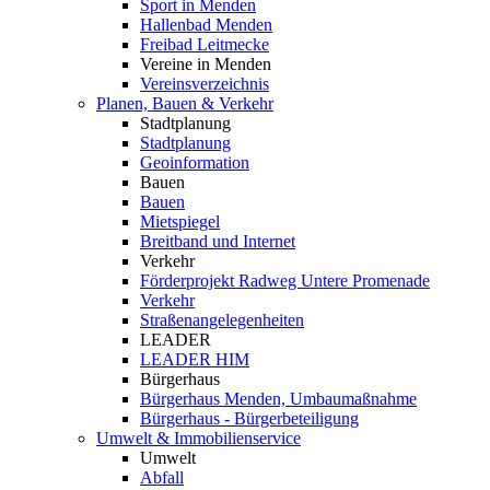
Sport in Menden
Hallenbad Menden
Freibad Leitmecke
Vereine in Menden
Vereinsverzeichnis
Planen, Bauen & Verkehr
Stadtplanung
Stadtplanung
Geoinformation
Bauen
Bauen
Mietspiegel
Breitband und Internet
Verkehr
Förderprojekt Radweg Untere Promenade
Verkehr
Straßenangelegenheiten
LEADER
LEADER HIM
Bürgerhaus
Bürgerhaus Menden, Umbaumaßnahme
Bürgerhaus - Bürgerbeteiligung
Umwelt & Immobilienservice
Umwelt
Abfall