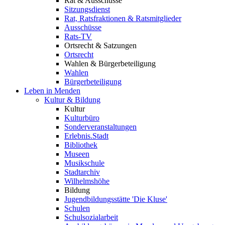
Rat & Ausschüsse
Sitzungsdienst
Rat, Ratsfraktionen & Ratsmitglieder
Ausschüsse
Rats-TV
Ortsrecht & Satzungen
Ortsrecht
Wahlen & Bürgerbeteiligung
Wahlen
Bürgerbeteiligung
Leben in Menden
Kultur & Bildung
Kultur
Kulturbüro
Sonderveranstaltungen
Erlebnis.Stadt
Bibliothek
Museen
Musikschule
Stadtarchiv
Wilhelmshöhe
Bildung
Jugendbildungsstätte 'Die Kluse'
Schulen
Schulsozialarbeit