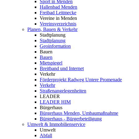
Sport in Menden
Hallenbad Menden
Freibad Leitmecke
Vereine in Menden
Vereinsverzeichnis
Planen, Bauen & Verkehr
Stadtplanung
Stadtplanung
Geoinformation
Bauen
Bauen
Mietspiegel
Breitband und Internet
Verkehr
Förderprojekt Radweg Untere Promenade
Verkehr
Straßenangelegenheiten
LEADER
LEADER HIM
Bürgerhaus
Bürgerhaus Menden, Umbaumaßnahme
Bürgerhaus - Bürgerbeteiligung
Umwelt & Immobilienservice
Umwelt
Abfall