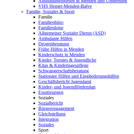
Ausbildungsbörsen in Menden und Umgebung
VHS Hemer-Menden-Balve
Familie, Soziales & Sport
Familie
Familienbüro
Familienlotse
Allgemeiner Sozialer Dienst (ASD)
Ambulante Hilfen
Drogenberatung
Frühe Hilfen in Menden
Kinderschutz in Menden
Kinder, Teenies & Jugendliche
Kitas & Kindertagespflege
Schwangerschaftsberatung
Stationäre Hilfen und Eingliederungshilfen
Geschäftsbericht Jugendamt
Kinder- und Jugendförderplan
Essstörungen
Soziales
Sozialbericht
Bürgerengagement
Gleichstellung
Integration
Soziales
Sport