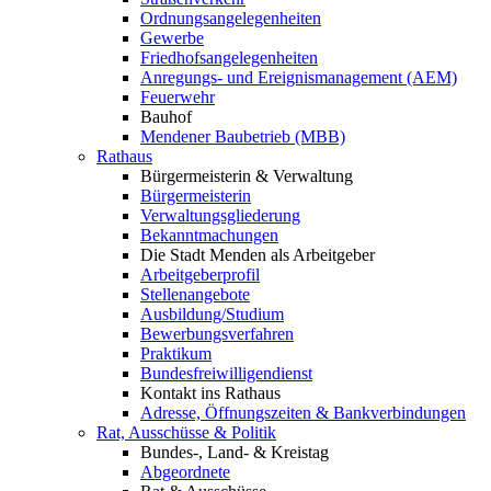
Ordnungsangelegenheiten
Gewerbe
Friedhofsangelegenheiten
Anregungs- und Ereignismanagement (AEM)
Feuerwehr
Bauhof
Mendener Baubetrieb (MBB)
Rathaus
Bürgermeisterin & Verwaltung
Bürgermeisterin
Verwaltungsgliederung
Bekanntmachungen
Die Stadt Menden als Arbeitgeber
Arbeitgeberprofil
Stellenangebote
Ausbildung/Studium
Bewerbungsverfahren
Praktikum
Bundesfreiwilligendienst
Kontakt ins Rathaus
Adresse, Öffnungszeiten & Bankverbindungen
Rat, Ausschüsse & Politik
Bundes-, Land- & Kreistag
Abgeordnete