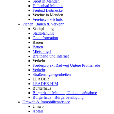
Sport in Menden
Hallenbad Menden
Freibad Leitmecke
Vereine in Menden
Vereinsverzeichnis
Planen, Bauen & Verkehr
Stadtplanung
Stadtplanung
Geoinformation
Bauen
Bauen
Mietspiegel
Breitband und Internet
Verkehr
Förderprojekt Radweg Untere Promenade
Verkehr
Straßenangelegenheiten
LEADER
LEADER HIM
Bürgerhaus
Bürgerhaus Menden, Umbaumaßnahme
Bürgerhaus - Bürgerbeteiligung
Umwelt & Immobilienservice
Umwelt
Abfall