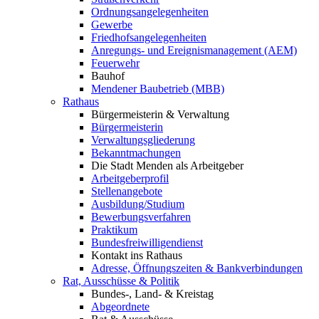
Ordnungsangelegenheiten
Gewerbe
Friedhofsangelegenheiten
Anregungs- und Ereignismanagement (AEM)
Feuerwehr
Bauhof
Mendener Baubetrieb (MBB)
Rathaus
Bürgermeisterin & Verwaltung
Bürgermeisterin
Verwaltungsgliederung
Bekanntmachungen
Die Stadt Menden als Arbeitgeber
Arbeitgeberprofil
Stellenangebote
Ausbildung/Studium
Bewerbungsverfahren
Praktikum
Bundesfreiwilligendienst
Kontakt ins Rathaus
Adresse, Öffnungszeiten & Bankverbindungen
Rat, Ausschüsse & Politik
Bundes-, Land- & Kreistag
Abgeordnete