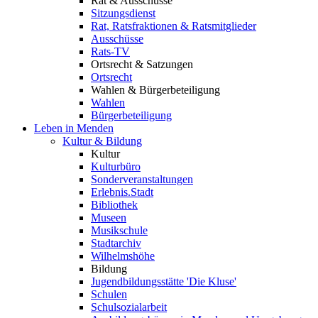
Rat & Ausschüsse
Sitzungsdienst
Rat, Ratsfraktionen & Ratsmitglieder
Ausschüsse
Rats-TV
Ortsrecht & Satzungen
Ortsrecht
Wahlen & Bürgerbeteiligung
Wahlen
Bürgerbeteiligung
Leben in Menden
Kultur & Bildung
Kultur
Kulturbüro
Sonderveranstaltungen
Erlebnis.Stadt
Bibliothek
Museen
Musikschule
Stadtarchiv
Wilhelmshöhe
Bildung
Jugendbildungsstätte 'Die Kluse'
Schulen
Schulsozialarbeit