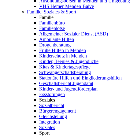
Ausbildungsbörsen in Menden und Umgebung
VHS Hemer-Menden-Balve
Familie, Soziales & Sport
Familie
Familienbüro
Familienlotse
Allgemeiner Sozialer Dienst (ASD)
Ambulante Hilfen
Drogenberatung
Frühe Hilfen in Menden
Kinderschutz in Menden
Kinder, Teenies & Jugendliche
Kitas & Kindertagespflege
Schwangerschaftsberatung
Stationäre Hilfen und Eingliederungshilfen
Geschäftsbericht Jugendamt
Kinder- und Jugendförderplan
Essstörungen
Soziales
Sozialbericht
Bürgerengagement
Gleichstellung
Integration
Soziales
Sport