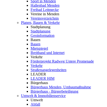
Sport in Menden
Hallenbad Menden
Freibad Leitmecke
Vereine in Menden
Vereinsverzeichnis
Planen, Bauen & Verkehr
Stadtplanung
Stadtplanung
Geoinformation
Bauen
Bauen
Mietspiegel
Breitband und Internet
Verkehr
Förderprojekt Radweg Untere Promenade
Verkehr
Straßenangelegenheiten
LEADER
LEADER HIM
Bürgerhaus
Bürgerhaus Menden, Umbaumaßnahme
Bürgerhaus - Bürgerbeteiligung
Umwelt & Immobilienservice
Umwelt
Abfall