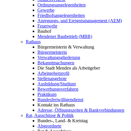
Ordnungsangelegenheiten
Gewerbe
Friedhofsangelegenheiten
Anregungs- und Ereignismanagement (AEM)
Feuerwehr
Bauhof
Mendener Baubetrieb (MBB)
Rathaus
Bürgermeisterin & Verwaltung
Bürgermeisterin
Verwaltungsgliederung
Bekanntmachungen
Die Stadt Menden als Arbeitgeber
Arbeitgeberprofil
Stellenangebote
Ausbildung/Studium
Bewerbungsverfahren
Praktikum
Bundesfreiwilligendienst
Kontakt ins Rathaus
Adresse, Öffnungszeiten & Bankverbindungen
Rat, Ausschüsse & Politik
Bundes-, Land- & Kreistag
Abgeordnete