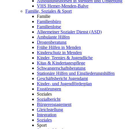
Ausbildungsbörsen in Menden und Umgebung
VHS Hemer-Menden-Balve
Familie, Soziales & Sport
Familie
Familienbüro
Familienlotse
Allgemeiner Sozialer Dienst (ASD)
Ambulante Hilfen
Drogenberatung
Frühe Hilfen in Menden
Kinderschutz in Menden
Kinder, Teenies & Jugendliche
Kitas & Kindertagespflege
Schwangerschaftsberatung
Stationäre Hilfen und Eingliederungshilfen
Geschäftsbericht Jugendamt
Kinder- und Jugendförderplan
Essstörungen
Soziales
Sozialbericht
Bürgerengagement
Gleichstellung
Integration
Soziales
Sport