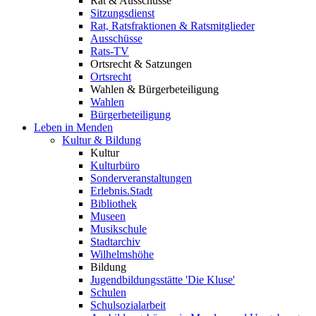
Rat & Ausschüsse
Sitzungsdienst
Rat, Ratsfraktionen & Ratsmitglieder
Ausschüsse
Rats-TV
Ortsrecht & Satzungen
Ortsrecht
Wahlen & Bürgerbeteiligung
Wahlen
Bürgerbeteiligung
Leben in Menden
Kultur & Bildung
Kultur
Kulturbüro
Sonderveranstaltungen
Erlebnis.Stadt
Bibliothek
Museen
Musikschule
Stadtarchiv
Wilhelmshöhe
Bildung
Jugendbildungsstätte 'Die Kluse'
Schulen
Schulsozialarbeit