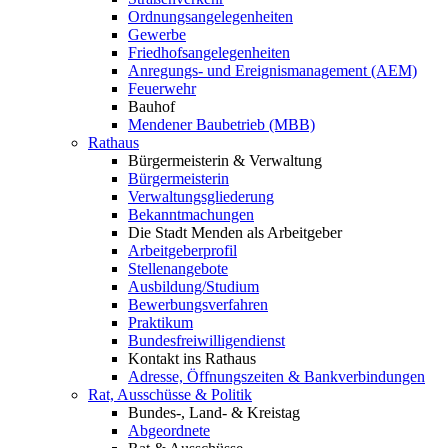
Ordnungsangelegenheiten
Gewerbe
Friedhofsangelegenheiten
Anregungs- und Ereignismanagement (AEM)
Feuerwehr
Bauhof
Mendener Baubetrieb (MBB)
Rathaus
Bürgermeisterin & Verwaltung
Bürgermeisterin
Verwaltungsgliederung
Bekanntmachungen
Die Stadt Menden als Arbeitgeber
Arbeitgeberprofil
Stellenangebote
Ausbildung/Studium
Bewerbungsverfahren
Praktikum
Bundesfreiwilligendienst
Kontakt ins Rathaus
Adresse, Öffnungszeiten & Bankverbindungen
Rat, Ausschüsse & Politik
Bundes-, Land- & Kreistag
Abgeordnete