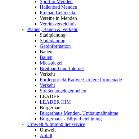
Sport in Menden
Hallenbad Menden
Freibad Leitmecke
Vereine in Menden
Vereinsverzeichnis
Planen, Bauen & Verkehr
Stadtplanung
Stadtplanung
Geoinformation
Bauen
Bauen
Mietspiegel
Breitband und Internet
Verkehr
Förderprojekt Radweg Untere Promenade
Verkehr
Straßenangelegenheiten
LEADER
LEADER HIM
Bürgerhaus
Bürgerhaus Menden, Umbaumaßnahme
Bürgerhaus - Bürgerbeteiligung
Umwelt & Immobilienservice
Umwelt
Abfall