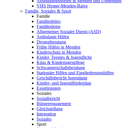
Ausbildungsbörsen in Menden und Umgebung
VHS Hemer-Menden-Balve
Familie, Soziales & Sport
Familie
Familienbüro
Familienlotse
Allgemeiner Sozialer Dienst (ASD)
Ambulante Hilfen
Drogenberatung
Frühe Hilfen in Menden
Kinderschutz in Menden
Kinder, Teenies & Jugendliche
Kitas & Kindertagespflege
Schwangerschaftsberatung
Stationäre Hilfen und Eingliederungshilfen
Geschäftsbericht Jugendamt
Kinder- und Jugendförderplan
Essstörungen
Soziales
Sozialbericht
Bürgerengagement
Gleichstellung
Integration
Soziales
Sport