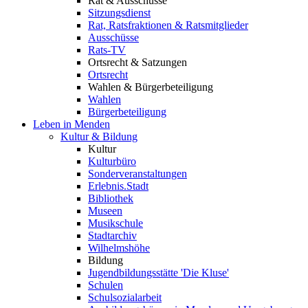
Rat & Ausschüsse
Sitzungsdienst
Rat, Ratsfraktionen & Ratsmitglieder
Ausschüsse
Rats-TV
Ortsrecht & Satzungen
Ortsrecht
Wahlen & Bürgerbeteiligung
Wahlen
Bürgerbeteiligung
Leben in Menden
Kultur & Bildung
Kultur
Kulturbüro
Sonderveranstaltungen
Erlebnis.Stadt
Bibliothek
Museen
Musikschule
Stadtarchiv
Wilhelmshöhe
Bildung
Jugendbildungsstätte 'Die Kluse'
Schulen
Schulsozialarbeit