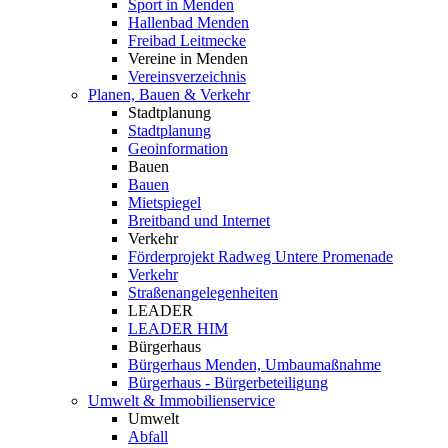
Sport in Menden
Hallenbad Menden
Freibad Leitmecke
Vereine in Menden
Vereinsverzeichnis
Planen, Bauen & Verkehr
Stadtplanung
Stadtplanung
Geoinformation
Bauen
Bauen
Mietspiegel
Breitband und Internet
Verkehr
Förderprojekt Radweg Untere Promenade
Verkehr
Straßenangelegenheiten
LEADER
LEADER HIM
Bürgerhaus
Bürgerhaus Menden, Umbaumaßnahme
Bürgerhaus - Bürgerbeteiligung
Umwelt & Immobilienservice
Umwelt
Abfall