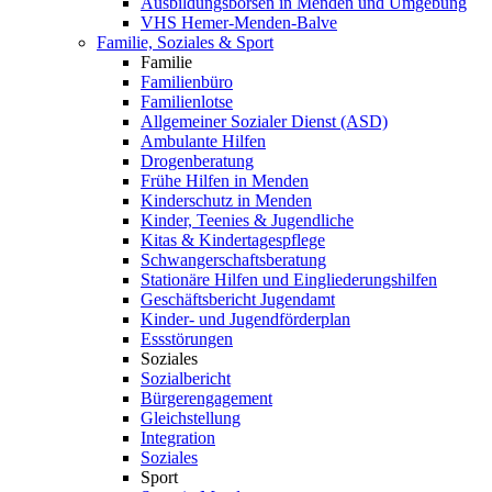
Ausbildungsbörsen in Menden und Umgebung
VHS Hemer-Menden-Balve
Familie, Soziales & Sport
Familie
Familienbüro
Familienlotse
Allgemeiner Sozialer Dienst (ASD)
Ambulante Hilfen
Drogenberatung
Frühe Hilfen in Menden
Kinderschutz in Menden
Kinder, Teenies & Jugendliche
Kitas & Kindertagespflege
Schwangerschaftsberatung
Stationäre Hilfen und Eingliederungshilfen
Geschäftsbericht Jugendamt
Kinder- und Jugendförderplan
Essstörungen
Soziales
Sozialbericht
Bürgerengagement
Gleichstellung
Integration
Soziales
Sport