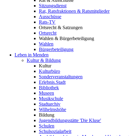
Rat & Ausschüsse
Sitzungsdienst
Rat, Ratsfraktionen & Ratsmitglieder
Ausschüsse
Rats-TV
Ortsrecht & Satzungen
Ortsrecht
Wahlen & Bürgerbeteiligung
Wahlen
Bürgerbeteiligung
Leben in Menden
Kultur & Bildung
Kultur
Kulturbüro
Sonderveranstaltungen
Erlebnis.Stadt
Bibliothek
Museen
Musikschule
Stadtarchiv
Wilhelmshöhe
Bildung
Jugendbildungsstätte 'Die Kluse'
Schulen
Schulsozialarbeit