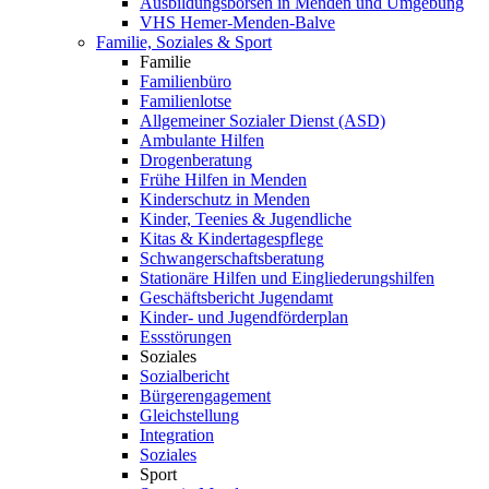
Ausbildungsbörsen in Menden und Umgebung
VHS Hemer-Menden-Balve
Familie, Soziales & Sport
Familie
Familienbüro
Familienlotse
Allgemeiner Sozialer Dienst (ASD)
Ambulante Hilfen
Drogenberatung
Frühe Hilfen in Menden
Kinderschutz in Menden
Kinder, Teenies & Jugendliche
Kitas & Kindertagespflege
Schwangerschaftsberatung
Stationäre Hilfen und Eingliederungshilfen
Geschäftsbericht Jugendamt
Kinder- und Jugendförderplan
Essstörungen
Soziales
Sozialbericht
Bürgerengagement
Gleichstellung
Integration
Soziales
Sport