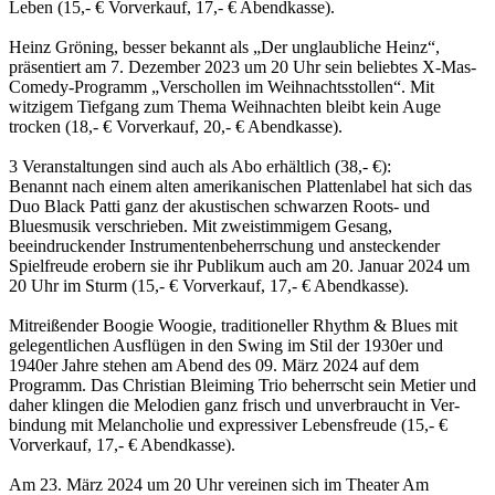
Leben (15,- € Vorverkauf, 17,- € Abendkasse).
Heinz Gröning, besser bekannt als „Der unglaubliche Heinz“,
präsentiert am 7. Dezember 2023 um 20 Uhr sein beliebtes X-Mas-
Comedy-Programm „Verschollen im Weihnachtsstollen“. Mit
witzigem Tiefgang zum Thema Weihnachten bleibt kein Auge
trocken (18,- € Vorverkauf, 20,- € Abendkasse).
3 Veranstaltungen sind auch als Abo erhältlich (38,- €):
Benannt nach einem alten amerikanischen Plattenlabel hat sich das
Duo Black Patti ganz der akustischen schwarzen Roots- und
Bluesmusik verschrieben. Mit zweistimmigem Gesang,
beeindruckender Instrumentenbeherrschung und ansteckender
Spielfreude erobern sie ihr Publikum auch am 20. Januar 2024 um
20 Uhr im Sturm (15,- € Vorverkauf, 17,- € Abendkasse).
Mitreißender Boogie Woogie, traditioneller Rhythm & Blues mit
gelegentlichen Ausflügen in den Swing im Stil der 1930er und
1940er Jahre stehen am Abend des 09. März 2024 auf dem
Programm. Das Christian Bleiming Trio beherrscht sein Metier und
daher klingen die Melodien ganz frisch und unverbraucht in Ver-
bindung mit Melancholie und expressiver Lebensfreude (15,- €
Vorverkauf, 17,- € Abendkasse).
Am 23. März 2024 um 20 Uhr vereinen sich im Theater Am