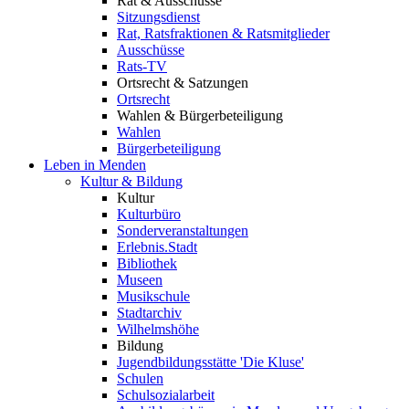
Rat & Ausschüsse
Sitzungsdienst
Rat, Ratsfraktionen & Ratsmitglieder
Ausschüsse
Rats-TV
Ortsrecht & Satzungen
Ortsrecht
Wahlen & Bürgerbeteiligung
Wahlen
Bürgerbeteiligung
Leben in Menden
Kultur & Bildung
Kultur
Kulturbüro
Sonderveranstaltungen
Erlebnis.Stadt
Bibliothek
Museen
Musikschule
Stadtarchiv
Wilhelmshöhe
Bildung
Jugendbildungsstätte 'Die Kluse'
Schulen
Schulsozialarbeit