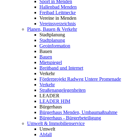
Sport in Menden
Hallenbad Menden
Freibad Leitmecke
Vereine in Menden
Vereinsverzeichnis
Planen, Bauen & Verkehr
Stadtplanung
Stadtplanung
Geoinformation
Bauen
Bauen
Mietspiegel
Breitband und Internet
Verkehr
Förderprojekt Radweg Untere Promenade
Verkehr
Straßenangelegenheiten
LEADER
LEADER HIM
Bürgerhaus
Bürgerhaus Menden, Umbaumaßnahme
Bürgerhaus - Bürgerbeteiligung
Umwelt & Immobilienservice
Umwelt
Abfall