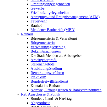
Ordnungsangelegenheiten
Gewerbe
Friedhofsangelegenheiten
Anregungs- und Ereignismanagement (AEM)
Feuerwehr
Bauhof
Mendener Baubetrieb (MBB)
Rathaus
Bürgermeisterin & Verwaltung
Bürgermeisterin
Verwaltungsgliederung
Bekanntmachungen
Die Stadt Menden als Arbeitgeber
Arbeitgeberprofil
Stellenangebote
Ausbildung/Studium
Bewerbungsverfahren
Praktikum
Bundesfreiwilligendienst
Kontakt ins Rathaus
Adresse, Öffnungszeiten & Bankverbindungen
Rat, Ausschüsse & Politik
Bundes-, Land- & Kreistag
Abgeordnete