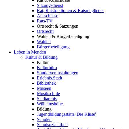
Rat & Ausschüsse
Sitzungsdienst
Rat, Ratsfraktionen & Ratsmitglieder
Ausschüsse
Rats-TV
Ortsrecht & Satzungen
Ortsrecht
Wahlen & Bürgerbeteiligung
Wahlen
Bürgerbeteiligung
Leben in Menden
Kultur & Bildung
Kultur
Kulturbüro
Sonderveranstaltungen
Erlebnis.Stadt
Bibliothek
Museen
Musikschule
Stadtarchiv
Wilhelmshöhe
Bildung
Jugendbildungsstätte 'Die Kluse'
Schulen
Schulsozialarbeit