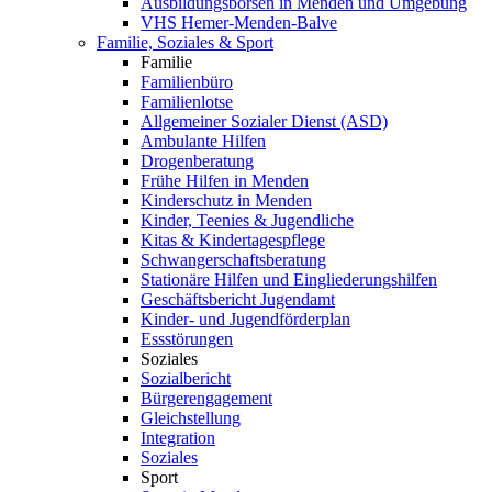
Ausbildungsbörsen in Menden und Umgebung
VHS Hemer-Menden-Balve
Familie, Soziales & Sport
Familie
Familienbüro
Familienlotse
Allgemeiner Sozialer Dienst (ASD)
Ambulante Hilfen
Drogenberatung
Frühe Hilfen in Menden
Kinderschutz in Menden
Kinder, Teenies & Jugendliche
Kitas & Kindertagespflege
Schwangerschaftsberatung
Stationäre Hilfen und Eingliederungshilfen
Geschäftsbericht Jugendamt
Kinder- und Jugendförderplan
Essstörungen
Soziales
Sozialbericht
Bürgerengagement
Gleichstellung
Integration
Soziales
Sport