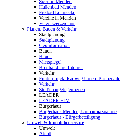
Sport in Menden
Hallenbad Menden
Freibad Leitmecke
Vereine in Menden
Vereinsverzeichnis
Planen, Bauen & Verkehr
Stadtplanung
Stadtplanung
Geoinformation
Bauen
Bauen
Mietspiegel
Breitband und Internet
Verkehr
Förderprojekt Radweg Untere Promenade
Verkehr
Straßenangelegenheiten
LEADER
LEADER HIM
Bürgerhaus
Bürgerhaus Menden, Umbaumaßnahme
Bürgerhaus - Bürgerbeteiligung
Umwelt & Immobilienservice
Umwelt
Abfall