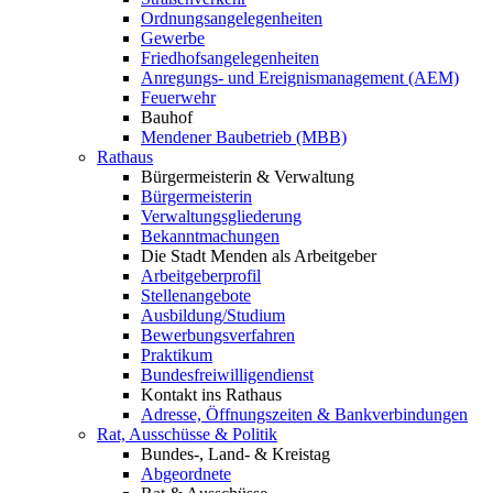
Ordnungsangelegenheiten
Gewerbe
Friedhofsangelegenheiten
Anregungs- und Ereignismanagement (AEM)
Feuerwehr
Bauhof
Mendener Baubetrieb (MBB)
Rathaus
Bürgermeisterin & Verwaltung
Bürgermeisterin
Verwaltungsgliederung
Bekanntmachungen
Die Stadt Menden als Arbeitgeber
Arbeitgeberprofil
Stellenangebote
Ausbildung/Studium
Bewerbungsverfahren
Praktikum
Bundesfreiwilligendienst
Kontakt ins Rathaus
Adresse, Öffnungszeiten & Bankverbindungen
Rat, Ausschüsse & Politik
Bundes-, Land- & Kreistag
Abgeordnete