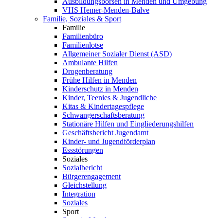
Ausbildungsbörsen in Menden und Umgebung
VHS Hemer-Menden-Balve
Familie, Soziales & Sport
Familie
Familienbüro
Familienlotse
Allgemeiner Sozialer Dienst (ASD)
Ambulante Hilfen
Drogenberatung
Frühe Hilfen in Menden
Kinderschutz in Menden
Kinder, Teenies & Jugendliche
Kitas & Kindertagespflege
Schwangerschaftsberatung
Stationäre Hilfen und Eingliederungshilfen
Geschäftsbericht Jugendamt
Kinder- und Jugendförderplan
Essstörungen
Soziales
Sozialbericht
Bürgerengagement
Gleichstellung
Integration
Soziales
Sport