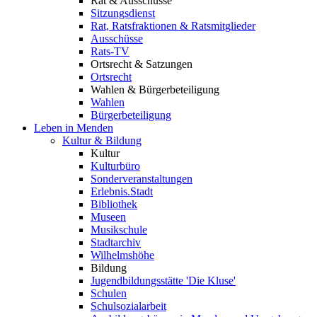
Rat & Ausschüsse
Sitzungsdienst
Rat, Ratsfraktionen & Ratsmitglieder
Ausschüsse
Rats-TV
Ortsrecht & Satzungen
Ortsrecht
Wahlen & Bürgerbeteiligung
Wahlen
Bürgerbeteiligung
Leben in Menden
Kultur & Bildung
Kultur
Kulturbüro
Sonderveranstaltungen
Erlebnis.Stadt
Bibliothek
Museen
Musikschule
Stadtarchiv
Wilhelmshöhe
Bildung
Jugendbildungsstätte 'Die Kluse'
Schulen
Schulsozialarbeit