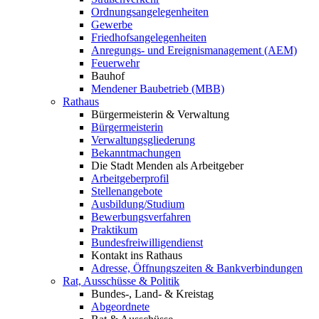
Ordnungsangelegenheiten
Gewerbe
Friedhofsangelegenheiten
Anregungs- und Ereignismanagement (AEM)
Feuerwehr
Bauhof
Mendener Baubetrieb (MBB)
Rathaus
Bürgermeisterin & Verwaltung
Bürgermeisterin
Verwaltungsgliederung
Bekanntmachungen
Die Stadt Menden als Arbeitgeber
Arbeitgeberprofil
Stellenangebote
Ausbildung/Studium
Bewerbungsverfahren
Praktikum
Bundesfreiwilligendienst
Kontakt ins Rathaus
Adresse, Öffnungszeiten & Bankverbindungen
Rat, Ausschüsse & Politik
Bundes-, Land- & Kreistag
Abgeordnete