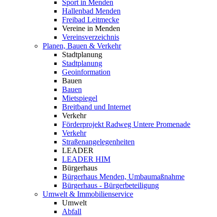
Sport in Menden
Hallenbad Menden
Freibad Leitmecke
Vereine in Menden
Vereinsverzeichnis
Planen, Bauen & Verkehr
Stadtplanung
Stadtplanung
Geoinformation
Bauen
Bauen
Mietspiegel
Breitband und Internet
Verkehr
Förderprojekt Radweg Untere Promenade
Verkehr
Straßenangelegenheiten
LEADER
LEADER HIM
Bürgerhaus
Bürgerhaus Menden, Umbaumaßnahme
Bürgerhaus - Bürgerbeteiligung
Umwelt & Immobilienservice
Umwelt
Abfall