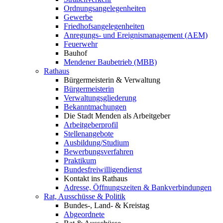
Ordnungsangelegenheiten
Gewerbe
Friedhofsangelegenheiten
Anregungs- und Ereignismanagement (AEM)
Feuerwehr
Bauhof
Mendener Baubetrieb (MBB)
Rathaus
Bürgermeisterin & Verwaltung
Bürgermeisterin
Verwaltungsgliederung
Bekanntmachungen
Die Stadt Menden als Arbeitgeber
Arbeitgeberprofil
Stellenangebote
Ausbildung/Studium
Bewerbungsverfahren
Praktikum
Bundesfreiwilligendienst
Kontakt ins Rathaus
Adresse, Öffnungszeiten & Bankverbindungen
Rat, Ausschüsse & Politik
Bundes-, Land- & Kreistag
Abgeordnete