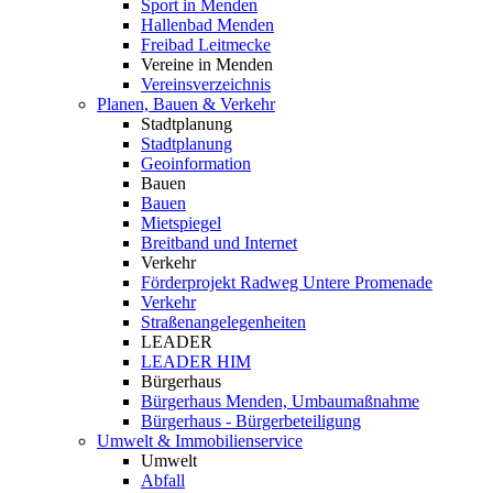
Sport in Menden
Hallenbad Menden
Freibad Leitmecke
Vereine in Menden
Vereinsverzeichnis
Planen, Bauen & Verkehr
Stadtplanung
Stadtplanung
Geoinformation
Bauen
Bauen
Mietspiegel
Breitband und Internet
Verkehr
Förderprojekt Radweg Untere Promenade
Verkehr
Straßenangelegenheiten
LEADER
LEADER HIM
Bürgerhaus
Bürgerhaus Menden, Umbaumaßnahme
Bürgerhaus - Bürgerbeteiligung
Umwelt & Immobilienservice
Umwelt
Abfall