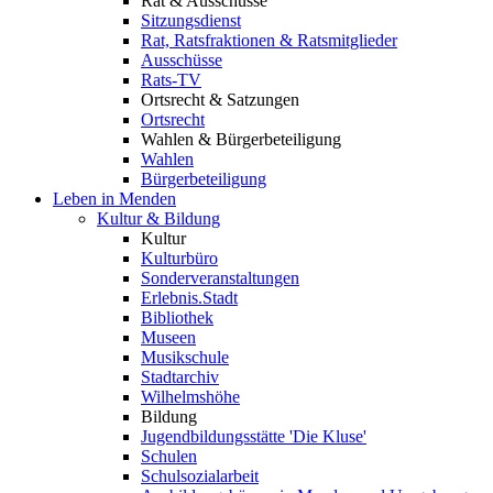
Rat & Ausschüsse
Sitzungsdienst
Rat, Ratsfraktionen & Ratsmitglieder
Ausschüsse
Rats-TV
Ortsrecht & Satzungen
Ortsrecht
Wahlen & Bürgerbeteiligung
Wahlen
Bürgerbeteiligung
Leben in Menden
Kultur & Bildung
Kultur
Kulturbüro
Sonderveranstaltungen
Erlebnis.Stadt
Bibliothek
Museen
Musikschule
Stadtarchiv
Wilhelmshöhe
Bildung
Jugendbildungsstätte 'Die Kluse'
Schulen
Schulsozialarbeit