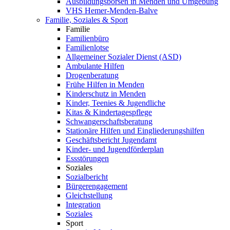
Ausbildungsbörsen in Menden und Umgebung
VHS Hemer-Menden-Balve
Familie, Soziales & Sport
Familie
Familienbüro
Familienlotse
Allgemeiner Sozialer Dienst (ASD)
Ambulante Hilfen
Drogenberatung
Frühe Hilfen in Menden
Kinderschutz in Menden
Kinder, Teenies & Jugendliche
Kitas & Kindertagespflege
Schwangerschaftsberatung
Stationäre Hilfen und Eingliederungshilfen
Geschäftsbericht Jugendamt
Kinder- und Jugendförderplan
Essstörungen
Soziales
Sozialbericht
Bürgerengagement
Gleichstellung
Integration
Soziales
Sport