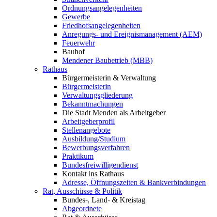
Ordnungsangelegenheiten
Gewerbe
Friedhofsangelegenheiten
Anregungs- und Ereignismanagement (AEM)
Feuerwehr
Bauhof
Mendener Baubetrieb (MBB)
Rathaus
Bürgermeisterin & Verwaltung
Bürgermeisterin
Verwaltungsgliederung
Bekanntmachungen
Die Stadt Menden als Arbeitgeber
Arbeitgeberprofil
Stellenangebote
Ausbildung/Studium
Bewerbungsverfahren
Praktikum
Bundesfreiwilligendienst
Kontakt ins Rathaus
Adresse, Öffnungszeiten & Bankverbindungen
Rat, Ausschüsse & Politik
Bundes-, Land- & Kreistag
Abgeordnete