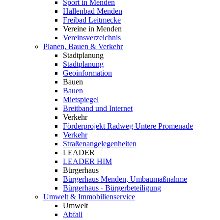
Sport in Menden
Hallenbad Menden
Freibad Leitmecke
Vereine in Menden
Vereinsverzeichnis
Planen, Bauen & Verkehr
Stadtplanung
Stadtplanung
Geoinformation
Bauen
Bauen
Mietspiegel
Breitband und Internet
Verkehr
Förderprojekt Radweg Untere Promenade
Verkehr
Straßenangelegenheiten
LEADER
LEADER HIM
Bürgerhaus
Bürgerhaus Menden, Umbaumaßnahme
Bürgerhaus - Bürgerbeteiligung
Umwelt & Immobilienservice
Umwelt
Abfall