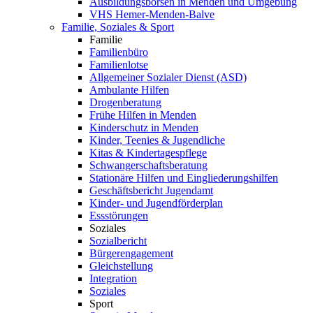
Ausbildungsbörsen in Menden und Umgebung
VHS Hemer-Menden-Balve
Familie, Soziales & Sport
Familie
Familienbüro
Familienlotse
Allgemeiner Sozialer Dienst (ASD)
Ambulante Hilfen
Drogenberatung
Frühe Hilfen in Menden
Kinderschutz in Menden
Kinder, Teenies & Jugendliche
Kitas & Kindertagespflege
Schwangerschaftsberatung
Stationäre Hilfen und Eingliederungshilfen
Geschäftsbericht Jugendamt
Kinder- und Jugendförderplan
Essstörungen
Soziales
Sozialbericht
Bürgerengagement
Gleichstellung
Integration
Soziales
Sport