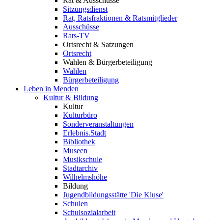
Rat & Ausschüsse
Sitzungsdienst
Rat, Ratsfraktionen & Ratsmitglieder
Ausschüsse
Rats-TV
Ortsrecht & Satzungen
Ortsrecht
Wahlen & Bürgerbeteiligung
Wahlen
Bürgerbeteiligung
Leben in Menden
Kultur & Bildung
Kultur
Kulturbüro
Sonderveranstaltungen
Erlebnis.Stadt
Bibliothek
Museen
Musikschule
Stadtarchiv
Wilhelmshöhe
Bildung
Jugendbildungsstätte 'Die Kluse'
Schulen
Schulsozialarbeit