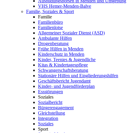
Ausbildungsbörsen in Menden und Umgebung
VHS Hemer-Menden-Balve
Familie, Soziales & Sport
Familie
Familienbüro
Familienlotse
Allgemeiner Sozialer Dienst (ASD)
Ambulante Hilfen
Drogenberatung
Frühe Hilfen in Menden
Kinderschutz in Menden
Kinder, Teenies & Jugendliche
Kitas & Kindertagespflege
Schwangerschaftsberatung
Stationäre Hilfen und Eingliederungshilfen
Geschäftsbericht Jugendamt
Kinder- und Jugendförderplan
Essstörungen
Soziales
Sozialbericht
Bürgerengagement
Gleichstellung
Integration
Soziales
Sport