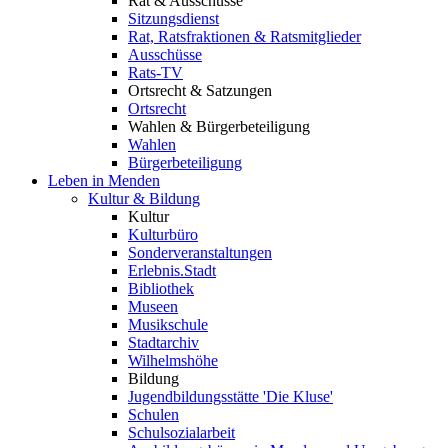
Rat & Ausschüsse
Sitzungsdienst
Rat, Ratsfraktionen & Ratsmitglieder
Ausschüsse
Rats-TV
Ortsrecht & Satzungen
Ortsrecht
Wahlen & Bürgerbeteiligung
Wahlen
Bürgerbeteiligung
Leben in Menden
Kultur & Bildung
Kultur
Kulturbüro
Sonderveranstaltungen
Erlebnis.Stadt
Bibliothek
Museen
Musikschule
Stadtarchiv
Wilhelmshöhe
Bildung
Jugendbildungsstätte 'Die Kluse'
Schulen
Schulsozialarbeit