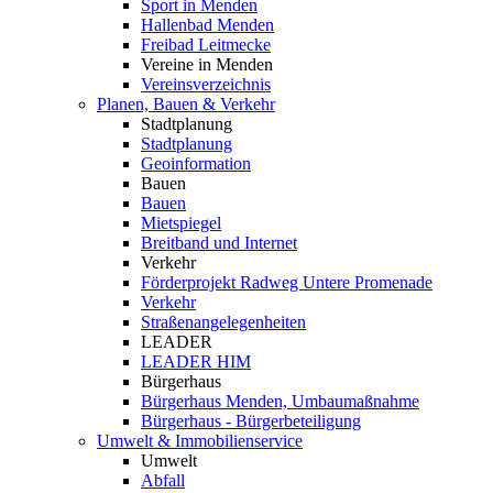
Sport in Menden
Hallenbad Menden
Freibad Leitmecke
Vereine in Menden
Vereinsverzeichnis
Planen, Bauen & Verkehr
Stadtplanung
Stadtplanung
Geoinformation
Bauen
Bauen
Mietspiegel
Breitband und Internet
Verkehr
Förderprojekt Radweg Untere Promenade
Verkehr
Straßenangelegenheiten
LEADER
LEADER HIM
Bürgerhaus
Bürgerhaus Menden, Umbaumaßnahme
Bürgerhaus - Bürgerbeteiligung
Umwelt & Immobilienservice
Umwelt
Abfall