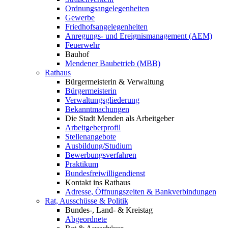
Ordnungsangelegenheiten
Gewerbe
Friedhofsangelegenheiten
Anregungs- und Ereignismanagement (AEM)
Feuerwehr
Bauhof
Mendener Baubetrieb (MBB)
Rathaus
Bürgermeisterin & Verwaltung
Bürgermeisterin
Verwaltungsgliederung
Bekanntmachungen
Die Stadt Menden als Arbeitgeber
Arbeitgeberprofil
Stellenangebote
Ausbildung/Studium
Bewerbungsverfahren
Praktikum
Bundesfreiwilligendienst
Kontakt ins Rathaus
Adresse, Öffnungszeiten & Bankverbindungen
Rat, Ausschüsse & Politik
Bundes-, Land- & Kreistag
Abgeordnete