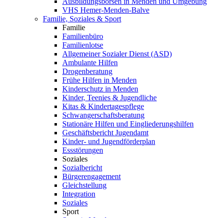
Ausbildungsbörsen in Menden und Umgebung
VHS Hemer-Menden-Balve
Familie, Soziales & Sport
Familie
Familienbüro
Familienlotse
Allgemeiner Sozialer Dienst (ASD)
Ambulante Hilfen
Drogenberatung
Frühe Hilfen in Menden
Kinderschutz in Menden
Kinder, Teenies & Jugendliche
Kitas & Kindertagespflege
Schwangerschaftsberatung
Stationäre Hilfen und Eingliederungshilfen
Geschäftsbericht Jugendamt
Kinder- und Jugendförderplan
Essstörungen
Soziales
Sozialbericht
Bürgerengagement
Gleichstellung
Integration
Soziales
Sport