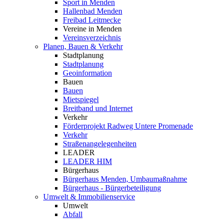
Sport in Menden
Hallenbad Menden
Freibad Leitmecke
Vereine in Menden
Vereinsverzeichnis
Planen, Bauen & Verkehr
Stadtplanung
Stadtplanung
Geoinformation
Bauen
Bauen
Mietspiegel
Breitband und Internet
Verkehr
Förderprojekt Radweg Untere Promenade
Verkehr
Straßenangelegenheiten
LEADER
LEADER HIM
Bürgerhaus
Bürgerhaus Menden, Umbaumaßnahme
Bürgerhaus - Bürgerbeteiligung
Umwelt & Immobilienservice
Umwelt
Abfall