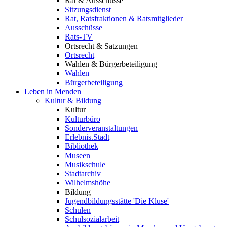
Rat & Ausschüsse
Sitzungsdienst
Rat, Ratsfraktionen & Ratsmitglieder
Ausschüsse
Rats-TV
Ortsrecht & Satzungen
Ortsrecht
Wahlen & Bürgerbeteiligung
Wahlen
Bürgerbeteiligung
Leben in Menden
Kultur & Bildung
Kultur
Kulturbüro
Sonderveranstaltungen
Erlebnis.Stadt
Bibliothek
Museen
Musikschule
Stadtarchiv
Wilhelmshöhe
Bildung
Jugendbildungsstätte 'Die Kluse'
Schulen
Schulsozialarbeit