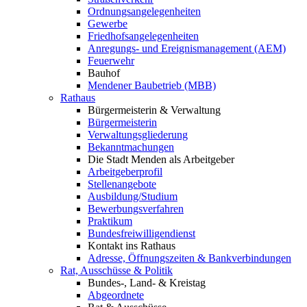
Ordnungsangelegenheiten
Gewerbe
Friedhofsangelegenheiten
Anregungs- und Ereignismanagement (AEM)
Feuerwehr
Bauhof
Mendener Baubetrieb (MBB)
Rathaus
Bürgermeisterin & Verwaltung
Bürgermeisterin
Verwaltungsgliederung
Bekanntmachungen
Die Stadt Menden als Arbeitgeber
Arbeitgeberprofil
Stellenangebote
Ausbildung/Studium
Bewerbungsverfahren
Praktikum
Bundesfreiwilligendienst
Kontakt ins Rathaus
Adresse, Öffnungszeiten & Bankverbindungen
Rat, Ausschüsse & Politik
Bundes-, Land- & Kreistag
Abgeordnete