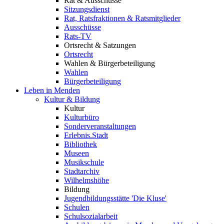
Rat & Ausschüsse
Sitzungsdienst
Rat, Ratsfraktionen & Ratsmitglieder
Ausschüsse
Rats-TV
Ortsrecht & Satzungen
Ortsrecht
Wahlen & Bürgerbeteiligung
Wahlen
Bürgerbeteiligung
Leben in Menden
Kultur & Bildung
Kultur
Kulturbüro
Sonderveranstaltungen
Erlebnis.Stadt
Bibliothek
Museen
Musikschule
Stadtarchiv
Wilhelmshöhe
Bildung
Jugendbildungsstätte 'Die Kluse'
Schulen
Schulsozialarbeit