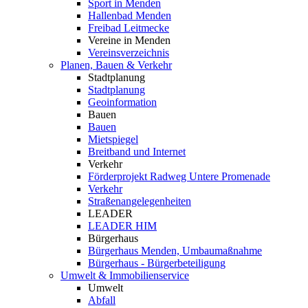
Sport in Menden
Hallenbad Menden
Freibad Leitmecke
Vereine in Menden
Vereinsverzeichnis
Planen, Bauen & Verkehr
Stadtplanung
Stadtplanung
Geoinformation
Bauen
Bauen
Mietspiegel
Breitband und Internet
Verkehr
Förderprojekt Radweg Untere Promenade
Verkehr
Straßenangelegenheiten
LEADER
LEADER HIM
Bürgerhaus
Bürgerhaus Menden, Umbaumaßnahme
Bürgerhaus - Bürgerbeteiligung
Umwelt & Immobilienservice
Umwelt
Abfall