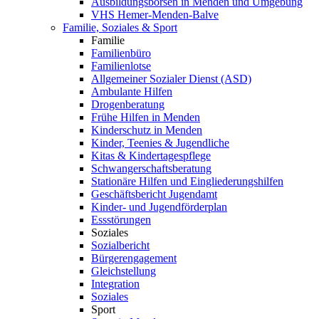
Ausbildungsbörsen in Menden und Umgebung
VHS Hemer-Menden-Balve
Familie, Soziales & Sport
Familie
Familienbüro
Familienlotse
Allgemeiner Sozialer Dienst (ASD)
Ambulante Hilfen
Drogenberatung
Frühe Hilfen in Menden
Kinderschutz in Menden
Kinder, Teenies & Jugendliche
Kitas & Kindertagespflege
Schwangerschaftsberatung
Stationäre Hilfen und Eingliederungshilfen
Geschäftsbericht Jugendamt
Kinder- und Jugendförderplan
Essstörungen
Soziales
Sozialbericht
Bürgerengagement
Gleichstellung
Integration
Soziales
Sport