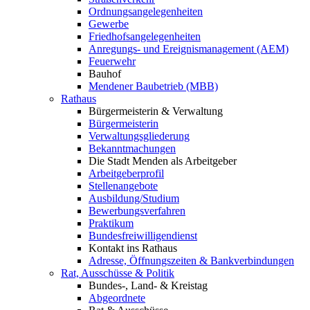
Ordnungsangelegenheiten
Gewerbe
Friedhofsangelegenheiten
Anregungs- und Ereignismanagement (AEM)
Feuerwehr
Bauhof
Mendener Baubetrieb (MBB)
Rathaus
Bürgermeisterin & Verwaltung
Bürgermeisterin
Verwaltungsgliederung
Bekanntmachungen
Die Stadt Menden als Arbeitgeber
Arbeitgeberprofil
Stellenangebote
Ausbildung/Studium
Bewerbungsverfahren
Praktikum
Bundesfreiwilligendienst
Kontakt ins Rathaus
Adresse, Öffnungszeiten & Bankverbindungen
Rat, Ausschüsse & Politik
Bundes-, Land- & Kreistag
Abgeordnete