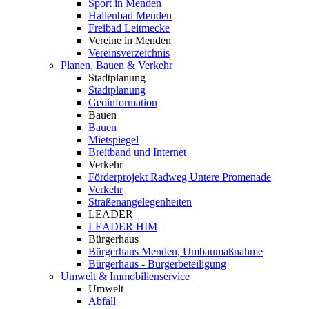
Sport in Menden
Hallenbad Menden
Freibad Leitmecke
Vereine in Menden
Vereinsverzeichnis
Planen, Bauen & Verkehr
Stadtplanung
Stadtplanung
Geoinformation
Bauen
Bauen
Mietspiegel
Breitband und Internet
Verkehr
Förderprojekt Radweg Untere Promenade
Verkehr
Straßenangelegenheiten
LEADER
LEADER HIM
Bürgerhaus
Bürgerhaus Menden, Umbaumaßnahme
Bürgerhaus - Bürgerbeteiligung
Umwelt & Immobilienservice
Umwelt
Abfall