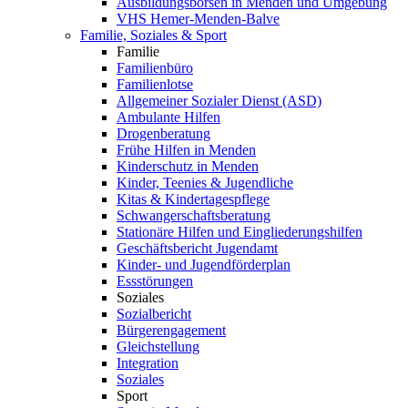
Ausbildungsbörsen in Menden und Umgebung
VHS Hemer-Menden-Balve
Familie, Soziales & Sport
Familie
Familienbüro
Familienlotse
Allgemeiner Sozialer Dienst (ASD)
Ambulante Hilfen
Drogenberatung
Frühe Hilfen in Menden
Kinderschutz in Menden
Kinder, Teenies & Jugendliche
Kitas & Kindertagespflege
Schwangerschaftsberatung
Stationäre Hilfen und Eingliederungshilfen
Geschäftsbericht Jugendamt
Kinder- und Jugendförderplan
Essstörungen
Soziales
Sozialbericht
Bürgerengagement
Gleichstellung
Integration
Soziales
Sport