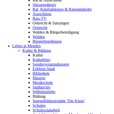
Rat & Ausschüsse
Sitzungsdienst
Rat, Ratsfraktionen & Ratsmitglieder
Ausschüsse
Rats-TV
Ortsrecht & Satzungen
Ortsrecht
Wahlen & Bürgerbeteiligung
Wahlen
Bürgerbeteiligung
Leben in Menden
Kultur & Bildung
Kultur
Kulturbüro
Sonderveranstaltungen
Erlebnis.Stadt
Bibliothek
Museen
Musikschule
Stadtarchiv
Wilhelmshöhe
Bildung
Jugendbildungsstätte 'Die Kluse'
Schulen
Schulsozialarbeit