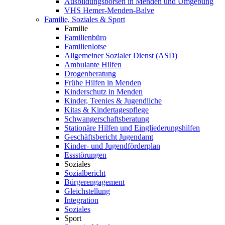
Ausbildungsbörsen in Menden und Umgebung
VHS Hemer-Menden-Balve
Familie, Soziales & Sport
Familie
Familienbüro
Familienlotse
Allgemeiner Sozialer Dienst (ASD)
Ambulante Hilfen
Drogenberatung
Frühe Hilfen in Menden
Kinderschutz in Menden
Kinder, Teenies & Jugendliche
Kitas & Kindertagespflege
Schwangerschaftsberatung
Stationäre Hilfen und Eingliederungshilfen
Geschäftsbericht Jugendamt
Kinder- und Jugendförderplan
Essstörungen
Soziales
Sozialbericht
Bürgerengagement
Gleichstellung
Integration
Soziales
Sport