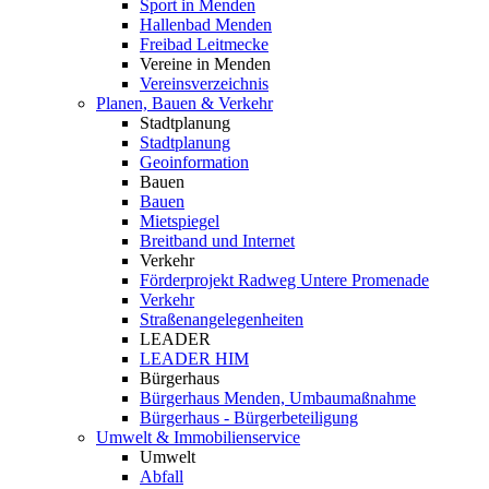
Sport in Menden
Hallenbad Menden
Freibad Leitmecke
Vereine in Menden
Vereinsverzeichnis
Planen, Bauen & Verkehr
Stadtplanung
Stadtplanung
Geoinformation
Bauen
Bauen
Mietspiegel
Breitband und Internet
Verkehr
Förderprojekt Radweg Untere Promenade
Verkehr
Straßenangelegenheiten
LEADER
LEADER HIM
Bürgerhaus
Bürgerhaus Menden, Umbaumaßnahme
Bürgerhaus - Bürgerbeteiligung
Umwelt & Immobilienservice
Umwelt
Abfall