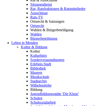
Rat & Ausschüsse
Sitzungsdienst
Rat, Ratsfraktionen & Ratsmitglieder
Ausschüsse
Rats-TV
Ortsrecht & Satzungen
Ortsrecht
Wahlen & Bürgerbeteiligung
Wahlen
Bürgerbeteiligung
Leben in Menden
Kultur & Bildung
Kultur
Kulturbüro
Sonderveranstaltungen
Erlebnis.Stadt
Bibliothek
Museen
Musikschule
Stadtarchiv
Wilhelmshöhe
Bildung
Jugendbildungsstätte 'Die Kluse'
Schulen
Schulsozialarbeit