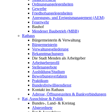
Ordnungsangelegenheiten
Gewerbe
Friedhofsangelegenheiten
Anregungs- und Ereignismanagement (AEM)
Feuerwehr
Bauhof
Mendener Baubetrieb (MBB)
Rathaus
Bürgermeisterin & Verwaltung
Bürgermeisterin
Verwaltungsgliederung
Bekanntmachungen
Die Stadt Menden als Arbeitgeber
Arbeitgeberprofil
Stellenangebote
Ausbildung/Studium
Bewerbungsverfahren
Praktikum
Bundesfreiwilligendienst
Kontakt ins Rathaus
Adresse, Öffnungszeiten & Bankverbindungen
Rat, Ausschüsse & Politik
Bundes-, Land- & Kreistag
Abgeordnete