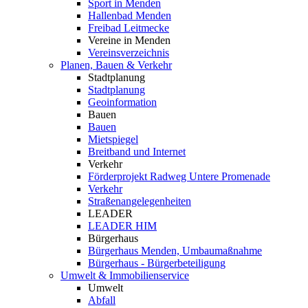
Sport in Menden
Hallenbad Menden
Freibad Leitmecke
Vereine in Menden
Vereinsverzeichnis
Planen, Bauen & Verkehr
Stadtplanung
Stadtplanung
Geoinformation
Bauen
Bauen
Mietspiegel
Breitband und Internet
Verkehr
Förderprojekt Radweg Untere Promenade
Verkehr
Straßenangelegenheiten
LEADER
LEADER HIM
Bürgerhaus
Bürgerhaus Menden, Umbaumaßnahme
Bürgerhaus - Bürgerbeteiligung
Umwelt & Immobilienservice
Umwelt
Abfall