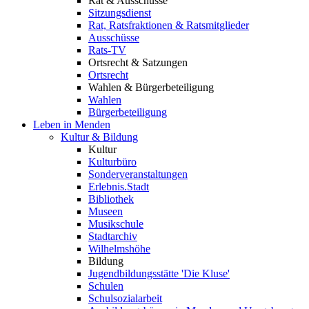
Rat & Ausschüsse
Sitzungsdienst
Rat, Ratsfraktionen & Ratsmitglieder
Ausschüsse
Rats-TV
Ortsrecht & Satzungen
Ortsrecht
Wahlen & Bürgerbeteiligung
Wahlen
Bürgerbeteiligung
Leben in Menden
Kultur & Bildung
Kultur
Kulturbüro
Sonderveranstaltungen
Erlebnis.Stadt
Bibliothek
Museen
Musikschule
Stadtarchiv
Wilhelmshöhe
Bildung
Jugendbildungsstätte 'Die Kluse'
Schulen
Schulsozialarbeit