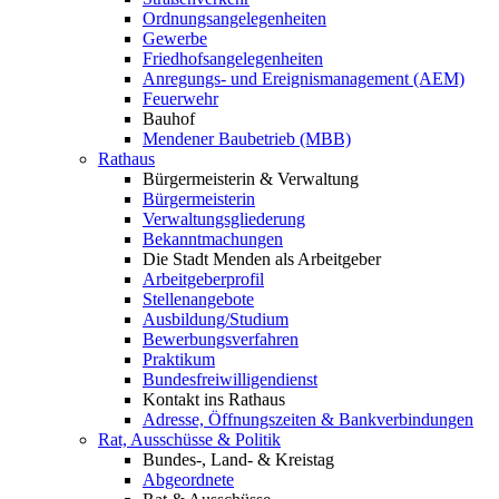
Ordnungsangelegenheiten
Gewerbe
Friedhofsangelegenheiten
Anregungs- und Ereignismanagement (AEM)
Feuerwehr
Bauhof
Mendener Baubetrieb (MBB)
Rathaus
Bürgermeisterin & Verwaltung
Bürgermeisterin
Verwaltungsgliederung
Bekanntmachungen
Die Stadt Menden als Arbeitgeber
Arbeitgeberprofil
Stellenangebote
Ausbildung/Studium
Bewerbungsverfahren
Praktikum
Bundesfreiwilligendienst
Kontakt ins Rathaus
Adresse, Öffnungszeiten & Bankverbindungen
Rat, Ausschüsse & Politik
Bundes-, Land- & Kreistag
Abgeordnete