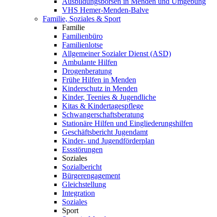
Ausbildungsbörsen in Menden und Umgebung
VHS Hemer-Menden-Balve
Familie, Soziales & Sport
Familie
Familienbüro
Familienlotse
Allgemeiner Sozialer Dienst (ASD)
Ambulante Hilfen
Drogenberatung
Frühe Hilfen in Menden
Kinderschutz in Menden
Kinder, Teenies & Jugendliche
Kitas & Kindertagespflege
Schwangerschaftsberatung
Stationäre Hilfen und Eingliederungshilfen
Geschäftsbericht Jugendamt
Kinder- und Jugendförderplan
Essstörungen
Soziales
Sozialbericht
Bürgerengagement
Gleichstellung
Integration
Soziales
Sport