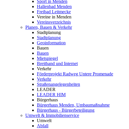
Sport in Menden
Hallenbad Menden
Freibad Leitmecke
Vereine in Menden
Vereinsverzeichnis
Planen, Bauen & Verkehr
Stadtplanung
Stadtplanung
Geoinformation
Bauen
Bauen
Mietspiegel
Breitband und Internet
Verkehr
Förderprojekt Radweg Untere Promenade
Verkehr
Straßenangelegenheiten
LEADER
LEADER HIM
Bürgerhaus
Bürgerhaus Menden, Umbaumaßnahme
Bürgerhaus - Bürgerbeteiligung
Umwelt & Immobilienservice
Umwelt
Abfall