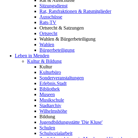
Rat & Ausschüsse
Sitzungsdienst
Rat, Ratsfraktionen & Ratsmitglieder
Ausschüsse
Rats-TV
Ortsrecht & Satzungen
Ortsrecht
Wahlen & Bürgerbeteiligung
Wahlen
Bürgerbeteiligung
Leben in Menden
Kultur & Bildung
Kultur
Kulturbüro
Sonderveranstaltungen
Erlebnis.Stadt
Bibliothek
Museen
Musikschule
Stadtarchiv
Wilhelmshöhe
Bildung
Jugendbildungsstätte 'Die Kluse'
Schulen
Schulsozialarbeit