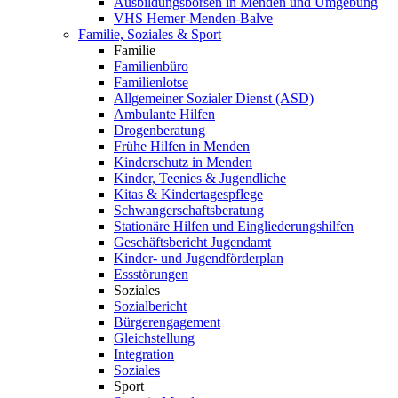
Ausbildungsbörsen in Menden und Umgebung
VHS Hemer-Menden-Balve
Familie, Soziales & Sport
Familie
Familienbüro
Familienlotse
Allgemeiner Sozialer Dienst (ASD)
Ambulante Hilfen
Drogenberatung
Frühe Hilfen in Menden
Kinderschutz in Menden
Kinder, Teenies & Jugendliche
Kitas & Kindertagespflege
Schwangerschaftsberatung
Stationäre Hilfen und Eingliederungshilfen
Geschäftsbericht Jugendamt
Kinder- und Jugendförderplan
Essstörungen
Soziales
Sozialbericht
Bürgerengagement
Gleichstellung
Integration
Soziales
Sport