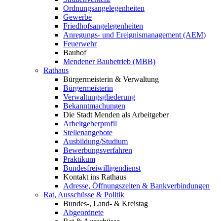
Ordnungsangelegenheiten
Gewerbe
Friedhofsangelegenheiten
Anregungs- und Ereignismanagement (AEM)
Feuerwehr
Bauhof
Mendener Baubetrieb (MBB)
Rathaus
Bürgermeisterin & Verwaltung
Bürgermeisterin
Verwaltungsgliederung
Bekanntmachungen
Die Stadt Menden als Arbeitgeber
Arbeitgeberprofil
Stellenangebote
Ausbildung/Studium
Bewerbungsverfahren
Praktikum
Bundesfreiwilligendienst
Kontakt ins Rathaus
Adresse, Öffnungszeiten & Bankverbindungen
Rat, Ausschüsse & Politik
Bundes-, Land- & Kreistag
Abgeordnete