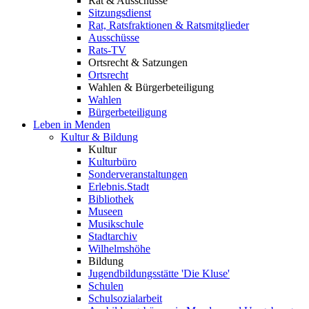
Rat & Ausschüsse
Sitzungsdienst
Rat, Ratsfraktionen & Ratsmitglieder
Ausschüsse
Rats-TV
Ortsrecht & Satzungen
Ortsrecht
Wahlen & Bürgerbeteiligung
Wahlen
Bürgerbeteiligung
Leben in Menden
Kultur & Bildung
Kultur
Kulturbüro
Sonderveranstaltungen
Erlebnis.Stadt
Bibliothek
Museen
Musikschule
Stadtarchiv
Wilhelmshöhe
Bildung
Jugendbildungsstätte 'Die Kluse'
Schulen
Schulsozialarbeit