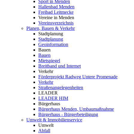
Sport in Menden
Hallenbad Menden
Freibad Leitmecke
Vereine in Menden
Vereinsverzeichnis
Planen, Bauen & Verkehr
Stadtplanung
Stadtplanung
Geoinformation
Bauen
Bauen
Mietspiegel
Breitband und Internet
Verkehr
Förderprojekt Radweg Untere Promenade
Verkehr
Straßenangelegenheiten
LEADER
LEADER HIM
Bürgerhaus
Bürgerhaus Menden, Umbaumaßnahme
Bürgerhaus - Bürgerbeteiligung
Umwelt & Immobilienservice
Umwelt
Abfall