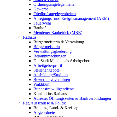
Ordnungsangelegenheiten
Gewerbe
Friedhofsangelegenheiten
Anregungs- und Ereignismanagement (AEM)
Feuerwehr
Bauhof
Mendener Baubetrieb (MBB)
Rathaus
Bürgermeisterin & Verwaltung
Bürgermeisterin
Verwaltungsgliederung
Bekanntmachungen
Die Stadt Menden als Arbeitgeber
Arbeitgeberprofil
Stellenangebote
Ausbildung/Studium
Bewerbungsverfahren
Praktikum
Bundesfreiwilligendienst
Kontakt ins Rathaus
Adresse, Öffnungszeiten & Bankverbindungen
Rat, Ausschüsse & Politik
Bundes-, Land- & Kreistag
Abgeordnete