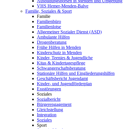
Ausbildungsbörsen in Menden und Umgebung
VHS Hemer-Menden-Balve
Familie, Soziales & Sport
Familie
Familienbüro
Familienlotse
Allgemeiner Sozialer Dienst (ASD)
Ambulante Hilfen
Drogenberatung
Frühe Hilfen in Menden
Kinderschutz in Menden
Kinder, Teenies & Jugendliche
Kitas & Kindertagespflege
Schwangerschaftsberatung
Stationäre Hilfen und Eingliederungshilfen
Geschäftsbericht Jugendamt
Kinder- und Jugendförderplan
Essstörungen
Soziales
Sozialbericht
Bürgerengagement
Gleichstellung
Integration
Soziales
Sport