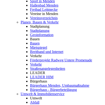
Sport in Menden
Hallenbad Menden
Freibad Leitmecke
Vereine in Menden
Vereinsverzeichnis
Planen, Bauen & Verkehr
Stadtplanung
Stadtplanung
Geoinformation
Bauen
Bauen
Mietspiegel
Breitband und Internet
Verkehr
Förderprojekt Radweg Untere Promenade
Verkehr
Straßenangelegenheiten
LEADER
LEADER HIM
Bürgerhaus
Bürgerhaus Menden, Umbaumaßnahme
Bürgerhaus - Bürgerbeteiligung
Umwelt & Immobilienservice
Umwelt
Abfall