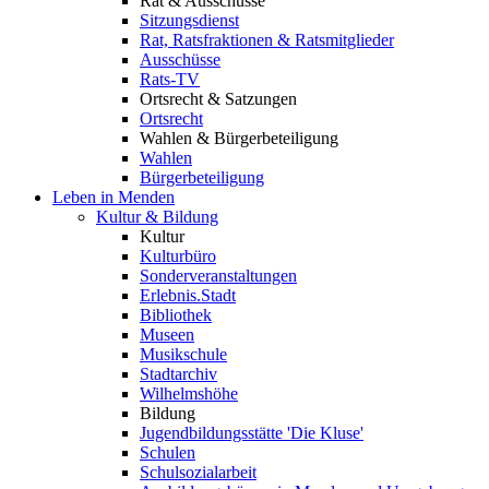
Rat & Ausschüsse
Sitzungsdienst
Rat, Ratsfraktionen & Ratsmitglieder
Ausschüsse
Rats-TV
Ortsrecht & Satzungen
Ortsrecht
Wahlen & Bürgerbeteiligung
Wahlen
Bürgerbeteiligung
Leben in Menden
Kultur & Bildung
Kultur
Kulturbüro
Sonderveranstaltungen
Erlebnis.Stadt
Bibliothek
Museen
Musikschule
Stadtarchiv
Wilhelmshöhe
Bildung
Jugendbildungsstätte 'Die Kluse'
Schulen
Schulsozialarbeit