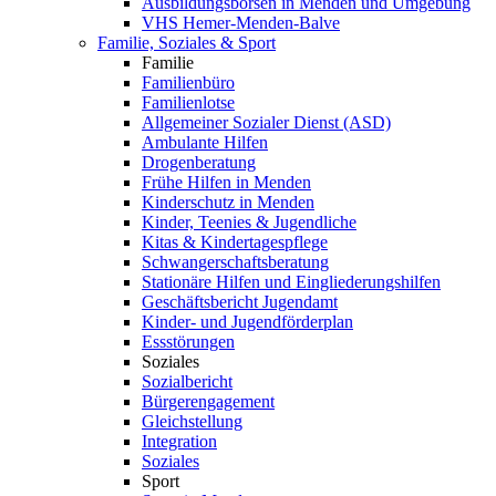
Ausbildungsbörsen in Menden und Umgebung
VHS Hemer-Menden-Balve
Familie, Soziales & Sport
Familie
Familienbüro
Familienlotse
Allgemeiner Sozialer Dienst (ASD)
Ambulante Hilfen
Drogenberatung
Frühe Hilfen in Menden
Kinderschutz in Menden
Kinder, Teenies & Jugendliche
Kitas & Kindertagespflege
Schwangerschaftsberatung
Stationäre Hilfen und Eingliederungshilfen
Geschäftsbericht Jugendamt
Kinder- und Jugendförderplan
Essstörungen
Soziales
Sozialbericht
Bürgerengagement
Gleichstellung
Integration
Soziales
Sport