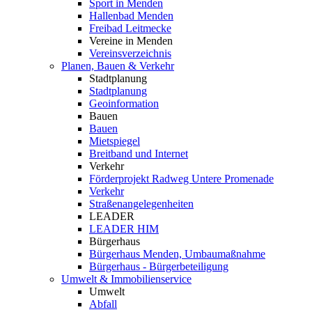
Sport in Menden
Hallenbad Menden
Freibad Leitmecke
Vereine in Menden
Vereinsverzeichnis
Planen, Bauen & Verkehr
Stadtplanung
Stadtplanung
Geoinformation
Bauen
Bauen
Mietspiegel
Breitband und Internet
Verkehr
Förderprojekt Radweg Untere Promenade
Verkehr
Straßenangelegenheiten
LEADER
LEADER HIM
Bürgerhaus
Bürgerhaus Menden, Umbaumaßnahme
Bürgerhaus - Bürgerbeteiligung
Umwelt & Immobilienservice
Umwelt
Abfall