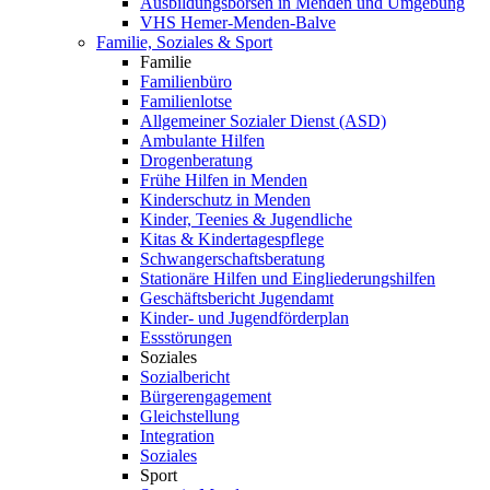
Ausbildungsbörsen in Menden und Umgebung
VHS Hemer-Menden-Balve
Familie, Soziales & Sport
Familie
Familienbüro
Familienlotse
Allgemeiner Sozialer Dienst (ASD)
Ambulante Hilfen
Drogenberatung
Frühe Hilfen in Menden
Kinderschutz in Menden
Kinder, Teenies & Jugendliche
Kitas & Kindertagespflege
Schwangerschaftsberatung
Stationäre Hilfen und Eingliederungshilfen
Geschäftsbericht Jugendamt
Kinder- und Jugendförderplan
Essstörungen
Soziales
Sozialbericht
Bürgerengagement
Gleichstellung
Integration
Soziales
Sport