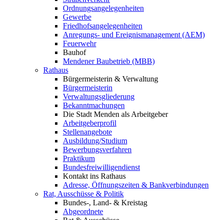
Ordnungsangelegenheiten
Gewerbe
Friedhofsangelegenheiten
Anregungs- und Ereignismanagement (AEM)
Feuerwehr
Bauhof
Mendener Baubetrieb (MBB)
Rathaus
Bürgermeisterin & Verwaltung
Bürgermeisterin
Verwaltungsgliederung
Bekanntmachungen
Die Stadt Menden als Arbeitgeber
Arbeitgeberprofil
Stellenangebote
Ausbildung/Studium
Bewerbungsverfahren
Praktikum
Bundesfreiwilligendienst
Kontakt ins Rathaus
Adresse, Öffnungszeiten & Bankverbindungen
Rat, Ausschüsse & Politik
Bundes-, Land- & Kreistag
Abgeordnete