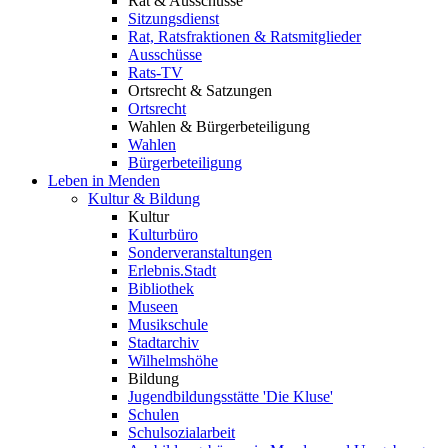
Rat & Ausschüsse
Sitzungsdienst
Rat, Ratsfraktionen & Ratsmitglieder
Ausschüsse
Rats-TV
Ortsrecht & Satzungen
Ortsrecht
Wahlen & Bürgerbeteiligung
Wahlen
Bürgerbeteiligung
Leben in Menden
Kultur & Bildung
Kultur
Kulturbüro
Sonderveranstaltungen
Erlebnis.Stadt
Bibliothek
Museen
Musikschule
Stadtarchiv
Wilhelmshöhe
Bildung
Jugendbildungsstätte 'Die Kluse'
Schulen
Schulsozialarbeit