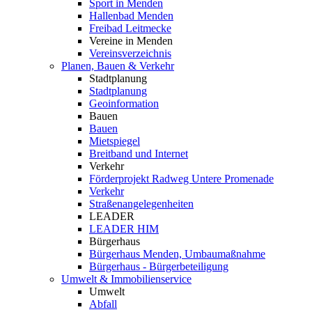
Sport in Menden
Hallenbad Menden
Freibad Leitmecke
Vereine in Menden
Vereinsverzeichnis
Planen, Bauen & Verkehr
Stadtplanung
Stadtplanung
Geoinformation
Bauen
Bauen
Mietspiegel
Breitband und Internet
Verkehr
Förderprojekt Radweg Untere Promenade
Verkehr
Straßenangelegenheiten
LEADER
LEADER HIM
Bürgerhaus
Bürgerhaus Menden, Umbaumaßnahme
Bürgerhaus - Bürgerbeteiligung
Umwelt & Immobilienservice
Umwelt
Abfall