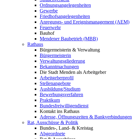
Ordnungsangelegenheiten
Gewerbe
Friedhofsangelegenheiten
Anregungs- und Ereignismanagement (AEM)
Feuerwehr
Bauhof
Mendener Baubetrieb (MBB)
Rathaus
Bürgermeisterin & Verwaltung
Bürgermeisterin
Verwaltungsgliederung
Bekanntmachungen
Die Stadt Menden als Arbeitgeber
Arbeitgeberprofil
Stellenangebote
Ausbildung/Studium
Bewerbungsverfahren
Praktikum
Bundesfreiwilligendienst
Kontakt ins Rathaus
Adresse, Öffnungszeiten & Bankverbindungen
Rat, Ausschüsse & Politik
Bundes-, Land- & Kreistag
Abgeordnete