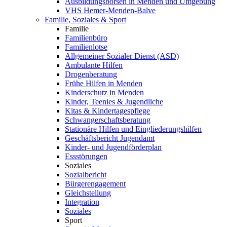
Ausbildungsbörsen in Menden und Umgebung
VHS Hemer-Menden-Balve
Familie, Soziales & Sport
Familie
Familienbüro
Familienlotse
Allgemeiner Sozialer Dienst (ASD)
Ambulante Hilfen
Drogenberatung
Frühe Hilfen in Menden
Kinderschutz in Menden
Kinder, Teenies & Jugendliche
Kitas & Kindertagespflege
Schwangerschaftsberatung
Stationäre Hilfen und Eingliederungshilfen
Geschäftsbericht Jugendamt
Kinder- und Jugendförderplan
Essstörungen
Soziales
Sozialbericht
Bürgerengagement
Gleichstellung
Integration
Soziales
Sport