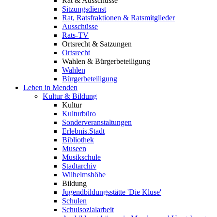
Rat & Ausschüsse
Sitzungsdienst
Rat, Ratsfraktionen & Ratsmitglieder
Ausschüsse
Rats-TV
Ortsrecht & Satzungen
Ortsrecht
Wahlen & Bürgerbeteiligung
Wahlen
Bürgerbeteiligung
Leben in Menden
Kultur & Bildung
Kultur
Kulturbüro
Sonderveranstaltungen
Erlebnis.Stadt
Bibliothek
Museen
Musikschule
Stadtarchiv
Wilhelmshöhe
Bildung
Jugendbildungsstätte 'Die Kluse'
Schulen
Schulsozialarbeit