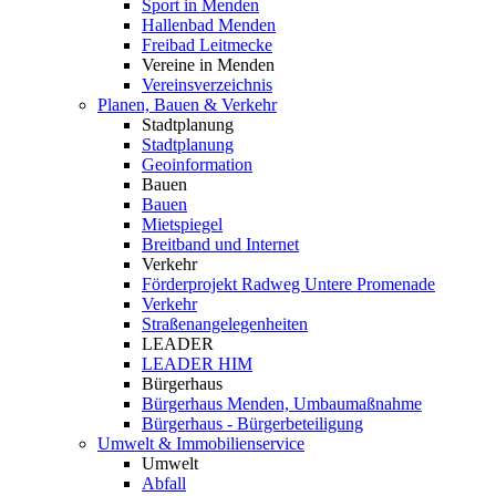
Sport in Menden
Hallenbad Menden
Freibad Leitmecke
Vereine in Menden
Vereinsverzeichnis
Planen, Bauen & Verkehr
Stadtplanung
Stadtplanung
Geoinformation
Bauen
Bauen
Mietspiegel
Breitband und Internet
Verkehr
Förderprojekt Radweg Untere Promenade
Verkehr
Straßenangelegenheiten
LEADER
LEADER HIM
Bürgerhaus
Bürgerhaus Menden, Umbaumaßnahme
Bürgerhaus - Bürgerbeteiligung
Umwelt & Immobilienservice
Umwelt
Abfall