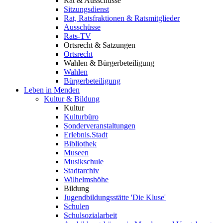
Rat & Ausschüsse
Sitzungsdienst
Rat, Ratsfraktionen & Ratsmitglieder
Ausschüsse
Rats-TV
Ortsrecht & Satzungen
Ortsrecht
Wahlen & Bürgerbeteiligung
Wahlen
Bürgerbeteiligung
Leben in Menden
Kultur & Bildung
Kultur
Kulturbüro
Sonderveranstaltungen
Erlebnis.Stadt
Bibliothek
Museen
Musikschule
Stadtarchiv
Wilhelmshöhe
Bildung
Jugendbildungsstätte 'Die Kluse'
Schulen
Schulsozialarbeit