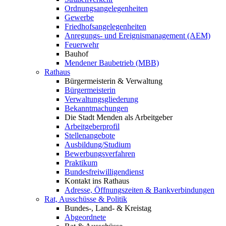
Ordnungsangelegenheiten
Gewerbe
Friedhofsangelegenheiten
Anregungs- und Ereignismanagement (AEM)
Feuerwehr
Bauhof
Mendener Baubetrieb (MBB)
Rathaus
Bürgermeisterin & Verwaltung
Bürgermeisterin
Verwaltungsgliederung
Bekanntmachungen
Die Stadt Menden als Arbeitgeber
Arbeitgeberprofil
Stellenangebote
Ausbildung/Studium
Bewerbungsverfahren
Praktikum
Bundesfreiwilligendienst
Kontakt ins Rathaus
Adresse, Öffnungszeiten & Bankverbindungen
Rat, Ausschüsse & Politik
Bundes-, Land- & Kreistag
Abgeordnete