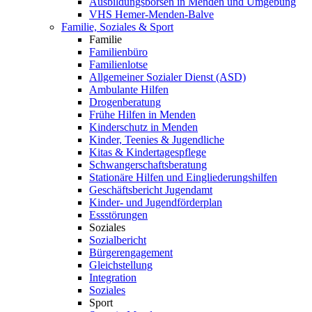
Ausbildungsbörsen in Menden und Umgebung
VHS Hemer-Menden-Balve
Familie, Soziales & Sport
Familie
Familienbüro
Familienlotse
Allgemeiner Sozialer Dienst (ASD)
Ambulante Hilfen
Drogenberatung
Frühe Hilfen in Menden
Kinderschutz in Menden
Kinder, Teenies & Jugendliche
Kitas & Kindertagespflege
Schwangerschaftsberatung
Stationäre Hilfen und Eingliederungshilfen
Geschäftsbericht Jugendamt
Kinder- und Jugendförderplan
Essstörungen
Soziales
Sozialbericht
Bürgerengagement
Gleichstellung
Integration
Soziales
Sport